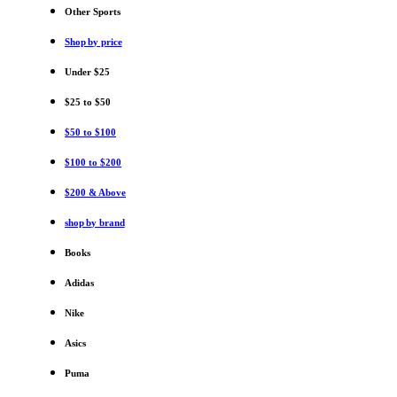
Other Sports
Shop by price
Under $25
$25 to $50
$50 to $100
$100 to $200
$200 & Above
shop by brand
Books
Adidas
Nike
Asics
Puma