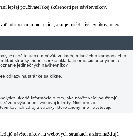
í lepšej používateľskej skúsenosti pre návštevníkov.
vať informácie o metrikách, ako je počet návštevníkov, miera
alytics počíta údaje o návštevníkoch, reláciách a kampaniach a
ý prehľad stránky. Súbor cookie ukladá informácie anonymne a
oznanie jedinečných návštevníkov.
oré odkazy na stránke sa klikne.
alytics ukladá informácie o tom, ako návštevníci používajú
právu o výkonnosti webovej lokality. Niektoré zo
vníkov, ich zdroj a stránky, ktoré anonymne navštevujú.
 sledujú návštevníkov na webových stránkach a zhromažďujú