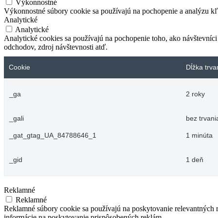
Výkonnostné
Výkonnostné súbory cookie sa používajú na pochopenie a analýzu kľú
Analytické
Analytické
Analytické cookies sa používajú na pochopenie toho, ako návštevníci
odchodov, zdroj návštevnosti atď.
Cookie
Dĺžka trva
_ga
2 roky
_gali
bez trvani
_gat_gtag_UA_84788646_1
1 minúta
_gid
1 deň
Reklamné
Reklamné
Reklamné súbory cookie sa používajú na poskytovanie relevantných
informácie na poskytovanie prispôsobených reklám.