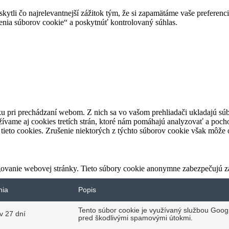
tli čo najrelevantnejší zážitok tým, že si zapamätáme vaše preferencie
enia súborov cookie“ a poskytnúť kontrolovaný súhlas.
u pri prechádzaní webom. Z nich sa vo vašom prehliadači ukladajú súb
ívame aj cookies tretích strán, ktoré nám pomáhajú analyzovať a pocho
tieto cookies. Zrušenie niektorých z týchto súborov cookie však môže o
ovanie webovej stránky. Tieto súbory cookie anonymne zabezpečujú z
nia
Popis
Tento súbor cookie je využívaný službou Googl
v 27 dní
pred škodlivými spamovými útokmi.