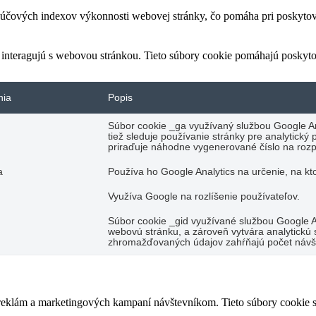
čových indexov výkonnosti webovej stránky, čo pomáha pri poskytovan
 interagujú s webovou stránkou. Tieto súbory cookie pomáhajú poskyto
nia
Popis
Súbor cookie _ga využívaný službou Google An
tiež sleduje používanie stránky pre analytick
priraďuje náhodne vygenerované číslo na rozp
a
Používa ho Google Analytics na určenie, na kt
Využíva Google na rozlíšenie používateľov.
Súbor cookie _gid využívané službou Google An
webovú stránku, a zároveň vytvára analytickú s
zhromažďovaných údajov zahŕňajú počet návšte
 reklám a marketingových kampaní návštevníkom. Tieto súbory cookie