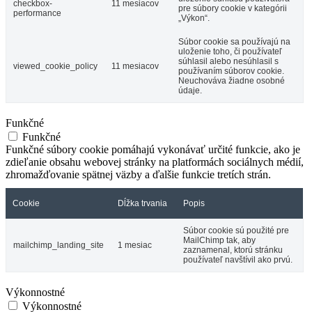
checkbox-
11 mesiacov
pre súbory cookie v kategórii
performance
„Výkon“.
Súbor cookie sa používajú na
uloženie toho, či používateľ
súhlasil alebo nesúhlasil s
viewed_cookie_policy
11 mesiacov
používaním súborov cookie.
Neuchováva žiadne osobné
údaje.
Funkčné
Funkčné
Funkčné súbory cookie pomáhajú vykonávať určité funkcie, ako je
zdieľanie obsahu webovej stránky na platformách sociálnych médií,
zhromažďovanie spätnej väzby a ďalšie funkcie tretích strán.
Cookie
Dĺžka trvania
Popis
Súbor cookie sú použité pre
MailChimp tak, aby
mailchimp_landing_site
1 mesiac
zaznamenal, ktorú stránku
používateľ navštívil ako prvú.
Výkonnostné
Výkonnostné