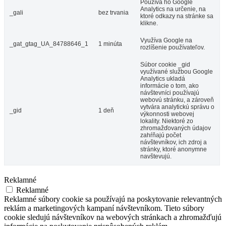
Používa ho Google
Analytics na určenie, na
_gali
bez trvania
ktoré odkazy na stránke sa
klikne.
Využíva Google na
_gat_gtag_UA_84788646_1
1 minúta
rozlíšenie používateľov.
Súbor cookie _gid
využívané službou Google
Analytics ukladá
informácie o tom, ako
návštevníci používajú
webovú stránku, a zároveň
vytvára analytickú správu o
_gid
1 deň
výkonnosti webovej
lokality. Niektoré zo
zhromažďovaných údajov
zahŕňajú počet
návštevníkov, ich zdroj a
stránky, ktoré anonymne
navštevujú.
Reklamné
Reklamné
Reklamné súbory cookie sa používajú na poskytovanie relevantných
reklám a marketingových kampaní návštevníkom. Tieto súbory
cookie sledujú návštevníkov na webových stránkach a zhromažďujú