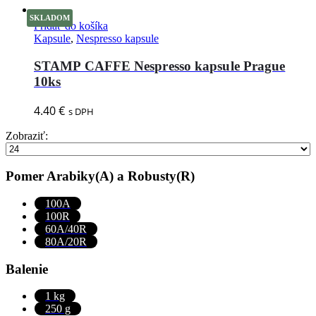
SKLADOM
Pridať do košíka
Kapsule
,
Nespresso kapsule
STAMP CAFFE Nespresso kapsule Prague
10ks
4.40
€
s DPH
Zobraziť:
Pomer Arabiky(A) a Robusty(R)
100A
100R
60A/40R
80A/20R
Balenie
1 kg
250 g