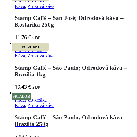
Pridať do košíka
Káva
,
Zrnková káva
Stamp Caffé – San José; Odrodová káva –
Kostarika 250g
11.76
€
s DPH
10 - 20 DNÍ
Pridať do košíka
Káva
,
Zrnková káva
Stamp Caffé – São Paulo; Odrodová káva –
Brazília 1kg
19.43
€
s DPH
SKLADOM
Pridať do košíka
Káva
,
Zrnková káva
Stamp Caffé – São Paulo; Odrodová káva –
Brazília 250g
7.89
€
s DPH