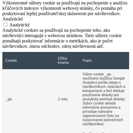
Výkonnostné súbory cookie sa používajú na pochopenie a analýzu
kľúčových indexov výkonnosti webovej stránky, čo pomáha pri
poskytovaní lepšej používateľskej skúsenosti pre návštevníkov.
Analytické
Analytické
Analytické cookies sa používajú na pochopenie toho, ako
návštevníci interagujú s webovou stránkou. Tieto súbory cookie
pomáhajú poskytovať informácie o metrikách, ako je počet
návštevníkov, miera odchodov, zdroj návštevnosti atď.
Dĺžka
Cookie
Popis
trvania
Súbor cookie _ga
využívaný službou Google
Analytics počíta údaje o
návštevníkoch, reláciách a
kampaniach a tiež sleduje
používanie stránky pre
_ga
2 roky
analytický prehľad stránky.
Súbor cookie ukladá
informácie anonymne a
priraďuje náhodne
vygenerované číslo na
rozpoznanie jedinečných
návštevníkov.