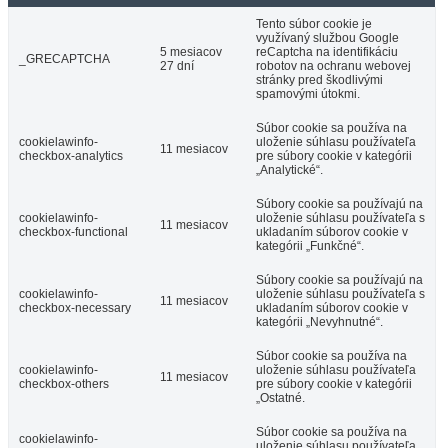
Tento súbor cookie je
využívaný službou Google
5 mesiacov
reCaptcha na identifikáciu
_GRECAPTCHA
27 dní
robotov na ochranu webovej
stránky pred škodlivými
spamovými útokmi.
Súbor cookie sa používa na
cookielawinfo-
uloženie súhlasu používateľa
11 mesiacov
checkbox-analytics
pre súbory cookie v kategórii
„Analytické“.
Súbory cookie sa používajú na
cookielawinfo-
uloženie súhlasu používateľa s
11 mesiacov
checkbox-functional
ukladaním súborov cookie v
kategórii „Funkčné“.
Súbory cookie sa používajú na
cookielawinfo-
uloženie súhlasu používateľa s
11 mesiacov
checkbox-necessary
ukladaním súborov cookie v
kategórii „Nevyhnutné“.
Súbor cookie sa používa na
cookielawinfo-
uloženie súhlasu používateľa
11 mesiacov
checkbox-others
pre súbory cookie v kategórii
„Ostatné.
Súbor cookie sa používa na
cookielawinfo-
uloženie súhlasu používateľa