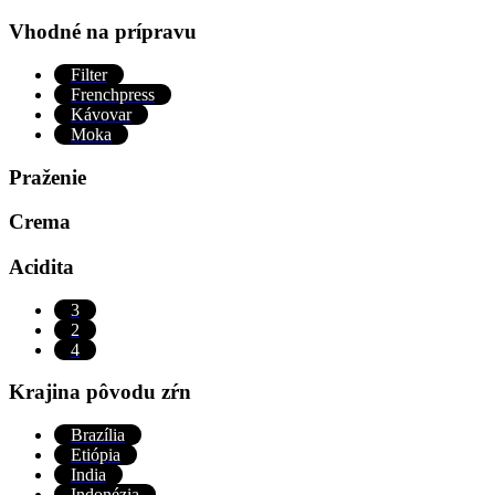
Vhodné na prípravu
Filter
Frenchpress
Kávovar
Moka
Praženie
Crema
Acidita
3
2
4
Krajina pôvodu zŕn
Brazília
Etiópia
India
Indonézia