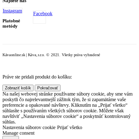
Nájdete nás
Instagram
Facebook
Platobné
metódy
Kávaonline.sk | Káva, s.r.o. © 2021. Všetky práva vyhradené
Práve ste pridali produkt do košíku:
Zobraziť košík
Pokračovať
Na našej webovej stránke používame súbory cookie, aby sme vám
poskytli čo najrelevantnejší zážitok tým, že si zapamätáme vaše
preferencie a opakované návštevy. Kliknutím na „Prijať všetko“
súhlasíte s používaním všetkých súborov cookie. Môžete však
navštíviť „Nastavenia súborov cookie“ a poskytnúť kontrolovaný
súhlas.
Nastavenia súborov cookie
Prijať všetko
Manage consent