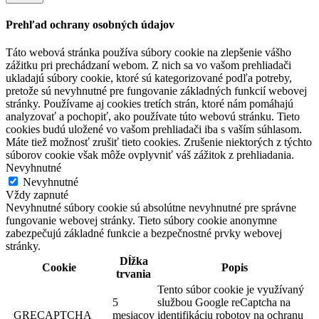
Prehľad ochrany osobných údajov
Táto webová stránka používa súbory cookie na zlepšenie vášho
zážitku pri prechádzaní webom. Z nich sa vo vašom prehliadači
ukladajú súbory cookie, ktoré sú kategorizované podľa potreby,
pretože sú nevyhnutné pre fungovanie základných funkcií webovej
stránky. Používame aj cookies tretích strán, ktoré nám pomáhajú
analyzovať a pochopiť, ako používate túto webovú stránku. Tieto
cookies budú uložené vo vašom prehliadači iba s vaším súhlasom.
Máte tiež možnosť zrušiť tieto cookies. Zrušenie niektorých z týchto
súborov cookie však môže ovplyvniť váš zážitok z prehliadania.
Nevyhnutné
Nevyhnutné
Vždy zapnuté
Nevyhnutné súbory cookie sú absolútne nevyhnutné pre správne
fungovanie webovej stránky. Tieto súbory cookie anonymne
zabezpečujú základné funkcie a bezpečnostné prvky webovej
stránky.
Dĺžka
Cookie
Popis
trvania
Tento súbor cookie je využívaný
5
službou Google reCaptcha na
_GRECAPTCHA
mesiacov
identifikáciu robotov na ochranu