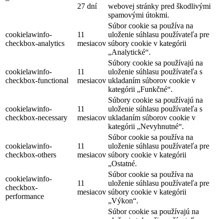
27 dní
webovej stránky pred škodlivými
spamovými útokmi.
Súbor cookie sa používa na
cookielawinfo-
11
uloženie súhlasu používateľa pre
checkbox-analytics
mesiacov
súbory cookie v kategórii
„Analytické“.
Súbory cookie sa používajú na
cookielawinfo-
11
uloženie súhlasu používateľa s
checkbox-functional
mesiacov
ukladaním súborov cookie v
kategórii „Funkčné“.
Súbory cookie sa používajú na
cookielawinfo-
11
uloženie súhlasu používateľa s
checkbox-necessary
mesiacov
ukladaním súborov cookie v
kategórii „Nevyhnutné“.
Súbor cookie sa používa na
cookielawinfo-
11
uloženie súhlasu používateľa pre
checkbox-others
mesiacov
súbory cookie v kategórii
„Ostatné.
Súbor cookie sa používa na
cookielawinfo-
11
uloženie súhlasu používateľa pre
checkbox-
mesiacov
súbory cookie v kategórii
performance
„Výkon“.
Súbor cookie sa používajú na