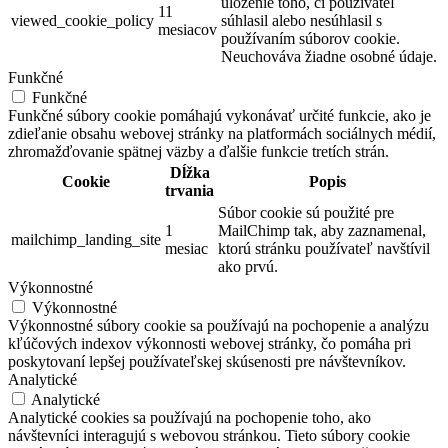
uloženie toho, či používateľ
11
viewed_cookie_policy
súhlasil alebo nesúhlasil s
mesiacov
používaním súborov cookie.
Neuchováva žiadne osobné údaje.
Funkčné
Funkčné
Funkčné súbory cookie pomáhajú vykonávať určité funkcie, ako je
zdieľanie obsahu webovej stránky na platformách sociálnych médií,
zhromažďovanie spätnej väzby a ďalšie funkcie tretích strán.
Dĺžka
Cookie
Popis
trvania
Súbor cookie sú použité pre
1
MailChimp tak, aby zaznamenal,
mailchimp_landing_site
mesiac
ktorú stránku používateľ navštívil
ako prvú.
Výkonnostné
Výkonnostné
Výkonnostné súbory cookie sa používajú na pochopenie a analýzu
kľúčových indexov výkonnosti webovej stránky, čo pomáha pri
poskytovaní lepšej používateľskej skúsenosti pre návštevníkov.
Analytické
Analytické
Analytické cookies sa používajú na pochopenie toho, ako
návštevníci interagujú s webovou stránkou. Tieto súbory cookie