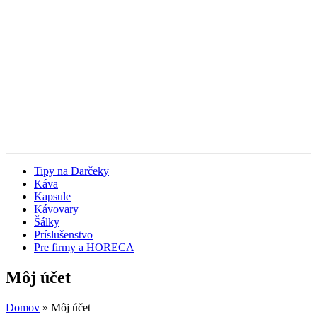
Tipy na Darčeky
Káva
Kapsule
Kávovary
Šálky
Príslušenstvo
Pre firmy a HORECA
Môj účet
Domov
»
Môj účet