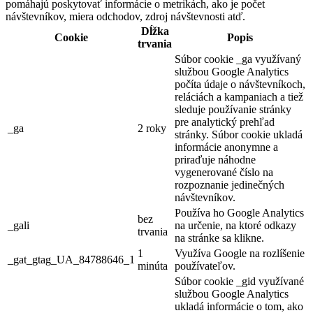
pomáhajú poskytovať informácie o metrikách, ako je počet
návštevníkov, miera odchodov, zdroj návštevnosti atď.
Dĺžka
Cookie
Popis
trvania
Súbor cookie _ga využívaný
službou Google Analytics
počíta údaje o návštevníkoch,
reláciách a kampaniach a tiež
sleduje používanie stránky
pre analytický prehľad
_ga
2 roky
stránky. Súbor cookie ukladá
informácie anonymne a
priraďuje náhodne
vygenerované číslo na
rozpoznanie jedinečných
návštevníkov.
Používa ho Google Analytics
bez
_gali
na určenie, na ktoré odkazy
trvania
na stránke sa klikne.
1
Využíva Google na rozlíšenie
_gat_gtag_UA_84788646_1
minúta
používateľov.
Súbor cookie _gid využívané
službou Google Analytics
ukladá informácie o tom, ako