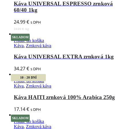
Káva UNIVERSAL ESPRESSO zrnková
60/40 1kg
24.99
€
s DPH
24.99
€
/
kg
SKLADOM
Pridať do košíka
Káva
,
Zrnková káva
Káva UNIVERSAL EXTRA zrnková 1kg
34.27
€
s DPH
10 - 20 DNÍ
Pridať do košíka
Káva
,
Zrnková káva
Káva HAITI zrnková 100% Arabica 250g
17.14
€
s DPH
SKLADOM
Pridať do košíka
Káva
,
Zrnková káva