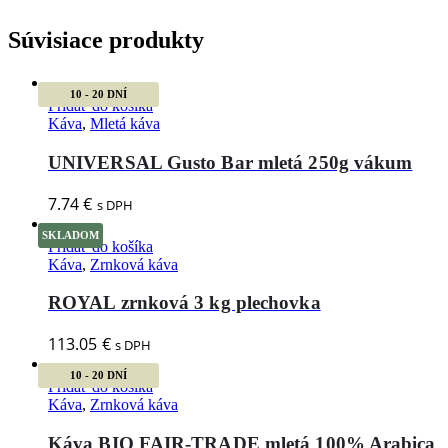
Súvisiace produkty
10 - 20 DNÍ
Pridať do košíka
Káva
,
Mletá káva
UNIVERSAL Gusto Bar mletá 250g vákum
7.74
€
s DPH
SKLADOM
Pridať do košíka
Káva
,
Zrnková káva
ROYAL zrnková 3 kg plechovka
113.05
€
s DPH
10 - 20 DNÍ
Pridať do košíka
Káva
,
Zrnková káva
Káva BIO FAIR-TRADE mletá 100% Arabica