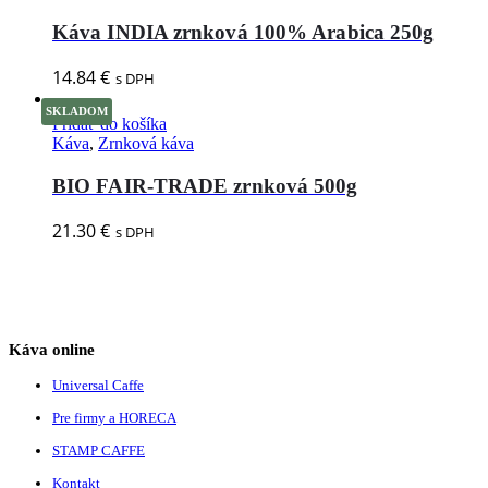
Káva INDIA zrnková 100% Arabica 250g
14.84
€
s DPH
SKLADOM
Pridať do košíka
Káva
,
Zrnková káva
BIO FAIR-TRADE zrnková 500g
21.30
€
s DPH
Káva online
Universal Caffe
Pre firmy a HORECA
STAMP CAFFE
Kontakt