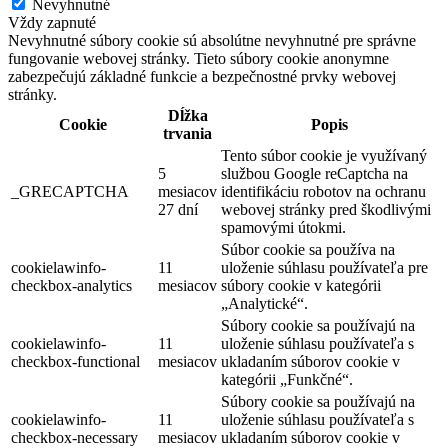
Nevyhnutné
Vždy zapnuté
Nevyhnutné súbory cookie sú absolútne nevyhnutné pre správne
fungovanie webovej stránky. Tieto súbory cookie anonymne
zabezpečujú základné funkcie a bezpečnostné prvky webovej
stránky.
Dĺžka
Cookie
Popis
trvania
Tento súbor cookie je využívaný
5
službou Google reCaptcha na
_GRECAPTCHA
mesiacov
identifikáciu robotov na ochranu
27 dní
webovej stránky pred škodlivými
spamovými útokmi.
Súbor cookie sa používa na
cookielawinfo-
11
uloženie súhlasu používateľa pre
checkbox-analytics
mesiacov
súbory cookie v kategórii
„Analytické“.
Súbory cookie sa používajú na
cookielawinfo-
11
uloženie súhlasu používateľa s
checkbox-functional
mesiacov
ukladaním súborov cookie v
kategórii „Funkčné“.
Súbory cookie sa používajú na
cookielawinfo-
11
uloženie súhlasu používateľa s
checkbox-necessary
mesiacov
ukladaním súborov cookie v