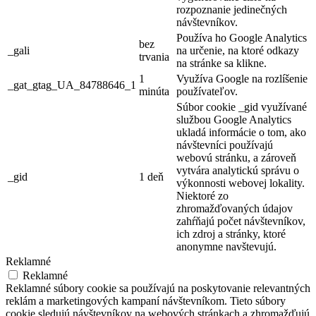
rozpoznanie jedinečných
návštevníkov.
Používa ho Google Analytics
bez
_gali
na určenie, na ktoré odkazy
trvania
na stránke sa klikne.
1
Využíva Google na rozlíšenie
_gat_gtag_UA_84788646_1
minúta
používateľov.
Súbor cookie _gid využívané
službou Google Analytics
ukladá informácie o tom, ako
návštevníci používajú
webovú stránku, a zároveň
vytvára analytickú správu o
_gid
1 deň
výkonnosti webovej lokality.
Niektoré zo
zhromažďovaných údajov
zahŕňajú počet návštevníkov,
ich zdroj a stránky, ktoré
anonymne navštevujú.
Reklamné
Reklamné
Reklamné súbory cookie sa používajú na poskytovanie relevantných
reklám a marketingových kampaní návštevníkom. Tieto súbory
cookie sledujú návštevníkov na webových stránkach a zhromažďujú