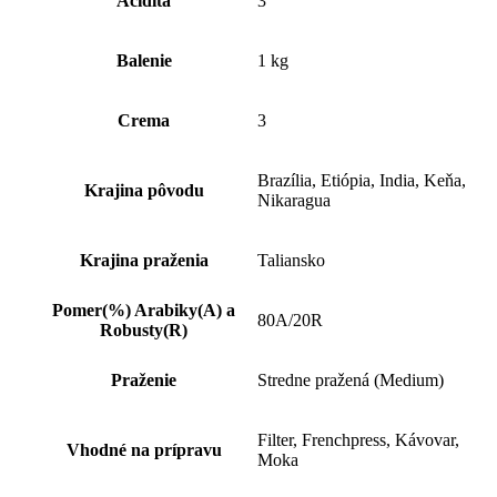
Acidita
3
Balenie
1 kg
Crema
3
Brazília, Etiópia, India, Keňa,
Krajina pôvodu
Nikaragua
Krajina praženia
Taliansko
Pomer(%) Arabiky(A) a
80A/20R
Robusty(R)
Praženie
Stredne pražená (Medium)
Filter, Frenchpress, Kávovar,
Vhodné na prípravu
Moka