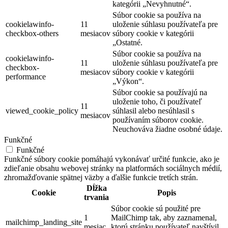
kategórii „Nevyhnutné“.
Súbor cookie sa používa na
cookielawinfo-
11
uloženie súhlasu používateľa pre
checkbox-others
mesiacov
súbory cookie v kategórii
„Ostatné.
Súbor cookie sa používa na
cookielawinfo-
11
uloženie súhlasu používateľa pre
checkbox-
mesiacov
súbory cookie v kategórii
performance
„Výkon“.
Súbor cookie sa používajú na
uloženie toho, či používateľ
11
viewed_cookie_policy
súhlasil alebo nesúhlasil s
mesiacov
používaním súborov cookie.
Neuchováva žiadne osobné údaje.
Funkčné
Funkčné
Funkčné súbory cookie pomáhajú vykonávať určité funkcie, ako je
zdieľanie obsahu webovej stránky na platformách sociálnych médií,
zhromažďovanie spätnej väzby a ďalšie funkcie tretích strán.
Dĺžka
Cookie
Popis
trvania
Súbor cookie sú použité pre
1
MailChimp tak, aby zaznamenal,
mailchimp_landing_site
mesiac
ktorú stránku používateľ navštívil