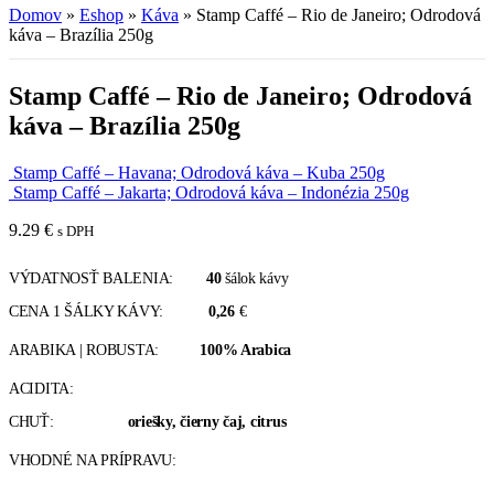
Domov
»
Eshop
»
Káva
»
Stamp Caffé – Rio de Janeiro; Odrodová
káva – Brazília 250g
Stamp Caffé – Rio de Janeiro; Odrodová
káva – Brazília 250g
Stamp Caffé – Havana; Odrodová káva – Kuba 250g
Stamp Caffé – Jakarta; Odrodová káva – Indonézia 250g
9.29
€
s DPH
VÝDATNOSŤ BALENIA:
40
šálok kávy
CENA 1 ŠÁLKY KÁVY:
0,26
€
ARABIKA | ROBUSTA:
100% Arabica
ACIDITA:
CHUŤ:
oriešky, čierny čaj, citrus
VHODNÉ NA PRÍPRAVU: