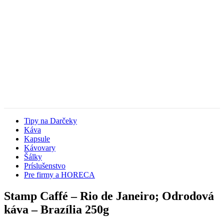
Tipy na Darčeky
Káva
Kapsule
Kávovary
Šálky
Príslušenstvo
Pre firmy a HORECA
Stamp Caffé – Rio de Janeiro; Odrodová
káva – Brazília 250g