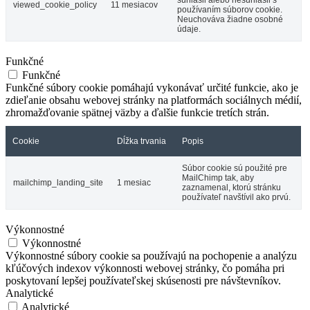
súhlasil alebo nesúhlasil s
viewed_cookie_policy
11 mesiacov
používaním súborov cookie.
Neuchováva žiadne osobné
údaje.
Funkčné
Funkčné
Funkčné súbory cookie pomáhajú vykonávať určité funkcie, ako je
zdieľanie obsahu webovej stránky na platformách sociálnych médií,
zhromažďovanie spätnej väzby a ďalšie funkcie tretích strán.
Cookie
Dĺžka trvania
Popis
Súbor cookie sú použité pre
MailChimp tak, aby
mailchimp_landing_site
1 mesiac
zaznamenal, ktorú stránku
používateľ navštívil ako prvú.
Výkonnostné
Výkonnostné
Výkonnostné súbory cookie sa používajú na pochopenie a analýzu
kľúčových indexov výkonnosti webovej stránky, čo pomáha pri
poskytovaní lepšej používateľskej skúsenosti pre návštevníkov.
Analytické
Analytické