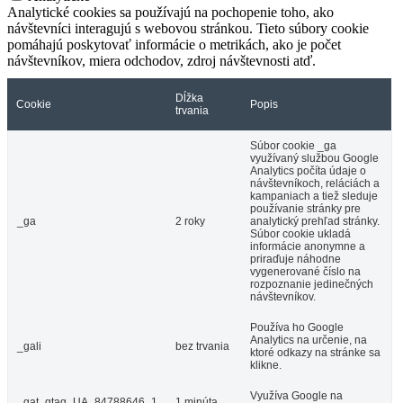
Analytické cookies sa používajú na pochopenie toho, ako
návštevníci interagujú s webovou stránkou. Tieto súbory cookie
pomáhajú poskytovať informácie o metrikách, ako je počet
návštevníkov, miera odchodov, zdroj návštevnosti atď.
Dĺžka
Cookie
Popis
trvania
Súbor cookie _ga
využívaný službou Google
Analytics počíta údaje o
návštevníkoch, reláciách a
kampaniach a tiež sleduje
používanie stránky pre
_ga
2 roky
analytický prehľad stránky.
Súbor cookie ukladá
informácie anonymne a
priraďuje náhodne
vygenerované číslo na
rozpoznanie jedinečných
návštevníkov.
Používa ho Google
Analytics na určenie, na
_gali
bez trvania
ktoré odkazy na stránke sa
klikne.
Využíva Google na
_gat_gtag_UA_84788646_1
1 minúta