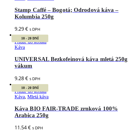
Stamp Caffé – Bogotá; Odrodová káva –
Kolumbia 250g
9.29
€
s DPH
10 - 20 DNÍ
Pridať do košíka
Káva
UNIVERSAL Bezkofeinová káva mletá 250g
vákum
9.28
€
s DPH
10 - 20 DNÍ
Pridať do košíka
Káva
,
Mletá káva
Káva BIO FAIR-TRADE zrnková 100%
Arabica 250g
11.54
€
s DPH