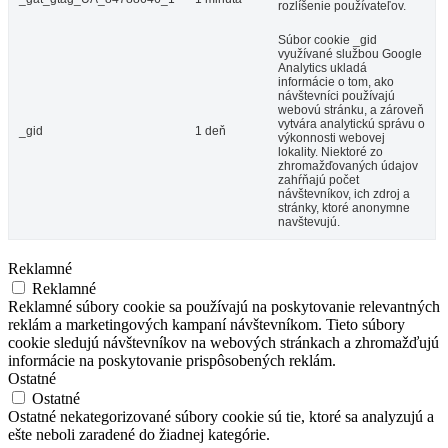
rozlíšenie používateľov.
Súbor cookie _gid
využívané službou Google
Analytics ukladá
informácie o tom, ako
návštevníci používajú
webovú stránku, a zároveň
vytvára analytickú správu o
_gid
1 deň
výkonnosti webovej
lokality. Niektoré zo
zhromažďovaných údajov
zahŕňajú počet
návštevníkov, ich zdroj a
stránky, ktoré anonymne
navštevujú.
Reklamné
Reklamné
Reklamné súbory cookie sa používajú na poskytovanie relevantných
reklám a marketingových kampaní návštevníkom. Tieto súbory
cookie sledujú návštevníkov na webových stránkach a zhromažďujú
informácie na poskytovanie prispôsobených reklám.
Ostatné
Ostatné
Ostatné nekategorizované súbory cookie sú tie, ktoré sa analyzujú a
ešte neboli zaradené do žiadnej kategórie.