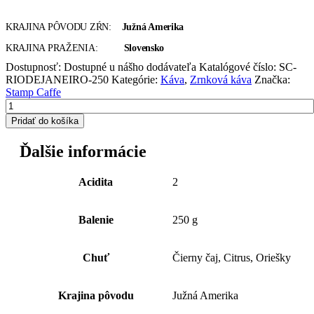
KRAJINA PÔVODU ZŔN:
Južná Amerika
KRAJINA PRAŽENIA:
Slovensko
Dostupnosť:
Dostupné u nášho dodávateľa
Katalógové číslo:
SC-
RIODEJANEIRO-250
Kategórie:
Káva
,
Zrnková káva
Značka:
Stamp Caffe
Pridať do košíka
Ďalšie informácie
Acidita
2
Balenie
250 g
Chuť
Čierny čaj, Citrus, Oriešky
Krajina pôvodu
Južná Amerika