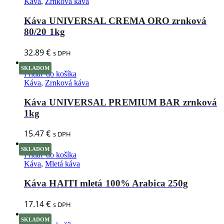
Káva
,
Zrnková káva
Káva UNIVERSAL CREMA ORO zrnková
80/20 1kg
32.89
€
s DPH
SKLADOM
Pridať do košíka
Káva
,
Zrnková káva
Káva UNIVERSAL PREMIUM BAR zrnková
1kg
15.47
€
s DPH
SKLADOM
Pridať do košíka
Káva
,
Mletá káva
Káva HAITI mletá 100% Arabica 250g
17.14
€
s DPH
SKLADOM