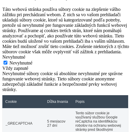
Táto webová stránka používa súbory cookie na zlepšenie vášho
zážitku pri prechádzaní webom. Z nich sa vo vašom prehliadači
ukladajú súbory cookie, ktoré sú kategorizované podľa potreby,
pretože sú nevyhnutné pre fungovanie základných funkcií webovej
stránky. Používame aj cookies tretích strán, ktoré nám pomáhajú
analyzovať a pochopiť, ako používate túto webovú stránku. Tieto
cookies budú uložené vo vašom prehliadači iba s vaším súhlasom.
Máte tiež možnosť zrušiť tieto cookies. Zrušenie niektorých z týchto
súborov cookie však môže ovplyvniť váš zážitok z prehliadania.
Nevyhnutné
Nevyhnutné
Vždy zapnuté
Nevyhnutné súbory cookie sú absolútne nevyhnutné pre správne
fungovanie webovej stránky. Tieto súbory cookie anonymne
zabezpečujú základné funkcie a bezpečnostné prvky webovej
stránky.
Cookie
Dĺžka trvania
Popis
Tento súbor cookie je
využívaný službou Google
5 mesiacov
reCaptcha na identifikáciu
_GRECAPTCHA
27 dní
robotov na ochranu webovej
stránky pred škodlivými