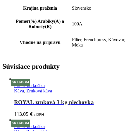
Krajina praženia
Slovensko
Pomer(%) Arabiky(A) a
100A
Robusty(R)
Filter, Frenchpress, Kávovar,
Vhodné na prípravu
Moka
Súvisiace produkty
SKLADOM
Pridať do košíka
Káva
,
Zrnková káva
ROYAL zrnková 3 kg plechovka
113.05
€
s DPH
SKLADOM
Pridať do košíka