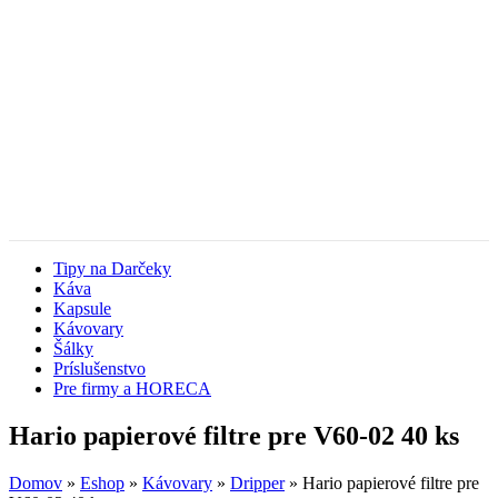
Tipy na Darčeky
Káva
Kapsule
Kávovary
Šálky
Príslušenstvo
Pre firmy a HORECA
Hario papierové filtre pre V60-02 40 ks
Domov
»
Eshop
»
Kávovary
»
Dripper
»
Hario papierové filtre pre