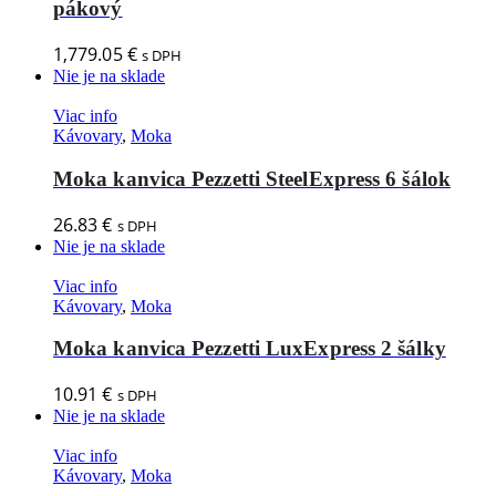
pákový
1,779.05
€
s DPH
Nie je na sklade
Viac info
Kávovary
,
Moka
Moka kanvica Pezzetti SteelExpress 6 šálok
26.83
€
s DPH
Nie je na sklade
Viac info
Kávovary
,
Moka
Moka kanvica Pezzetti LuxExpress 2 šálky
10.91
€
s DPH
Nie je na sklade
Viac info
Kávovary
,
Moka