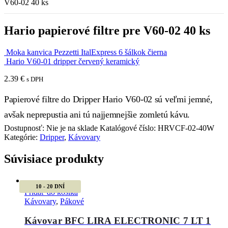
V60-02 40 ks
Hario papierové filtre pre V60-02 40 ks
Moka kanvica Pezzetti ItalExpress 6 šálkok čierna
Hario V60-01 dripper červený keramický
2.39
€
s DPH
Papierové filtre do Dripper Hario V60-02 sú veľmi jemné,
avšak neprepustia ani tú najjemnejšie zomletú kávu.
Dostupnosť:
Nie je na sklade
Katalógové číslo:
HRVCF-02-40W
Kategórie:
Dripper
,
Kávovary
Súvisiace produkty
10 - 20 DNÍ
Pridať do košíka
Kávovary
,
Pákové
Kávovar BFC LIRA ELECTRONIC 7 LT 1