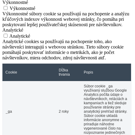
Výkonnostné
Výkonnostné
Výkonnostné súbory cookie sa používajú na pochopenie a analýzu
kľúčových indexov výkonnosti webovej stránky, čo pomáha pri
poskytovaní lepšej používateľskej skúsenosti pre návštevníkov.
Analytické
Analytické
Analytické cookies sa používajú na pochopenie toho, ako
návštevníci interagujú s webovou stránkou. Tieto súbory cookie
pomáhajú poskytovať informácie o metrikách, ako je počet
návštevníkov, miera odchodov, zdroj návštevnosti atď.
Dĺžka
Cookie
Popis
trvania
Súbor cookie _ga
využívaný službou Google
Analytics počíta údaje o
návštevníkoch, reláciách a
kampaniach a tiež sleduje
používanie stránky pre
_ga
2 roky
analytický prehľad stránky.
Súbor cookie ukladá
informácie anonymne a
priraďuje náhodne
vygenerované číslo na
rozpoznanie jedinečných