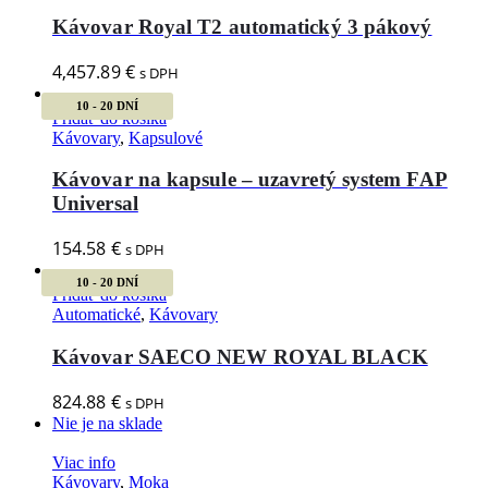
Kávovar Royal T2 automatický 3 pákový
4,457.89
€
s DPH
10 - 20 DNÍ
Pridať do košíka
Kávovary
,
Kapsulové
Kávovar na kapsule – uzavretý system FAP
Universal
154.58
€
s DPH
10 - 20 DNÍ
Pridať do košíka
Automatické
,
Kávovary
Kávovar SAECO NEW ROYAL BLACK
824.88
€
s DPH
Nie je na sklade
Viac info
Kávovary
,
Moka