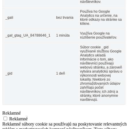
návštevníkov.
Používa ho Google
Analytics na určenie, na
_gali
bez trvania
ktoré odkazy na stránke sa
klikne.
Využíva Google na
_gat_gtag_UA_84788646_1
1 minúta
rozlíšenie používateľov.
Súbor cookie _gid
využívané službou Google
Analytics ukladá
informácie o tom, ako
návštevníci používajú
webovú stránku, a zároveň
vytvára analytickú správu o
_gid
1 deň
výkonnosti webovej
lokality. Niektoré zo
zhromažďovaných údajov
zahŕňajú počet
návštevníkov, ich zdroj a
stránky, ktoré anonymne
navštevujú.
Reklamné
Reklamné
Reklamné súbory cookie sa používajú na poskytovanie relevantných