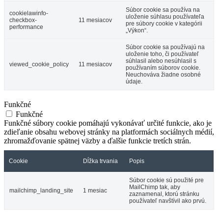
Súbor cookie sa používa na
cookielawinfo-
uloženie súhlasu používateľa
checkbox-
11 mesiacov
pre súbory cookie v kategórii
performance
„Výkon“.
Súbor cookie sa používajú na
uloženie toho, či používateľ
súhlasil alebo nesúhlasil s
viewed_cookie_policy
11 mesiacov
používaním súborov cookie.
Neuchováva žiadne osobné
údaje.
Funkčné
Funkčné
Funkčné súbory cookie pomáhajú vykonávať určité funkcie, ako je
zdieľanie obsahu webovej stránky na platformách sociálnych médií,
zhromažďovanie spätnej väzby a ďalšie funkcie tretích strán.
Cookie
Dĺžka trvania
Popis
Súbor cookie sú použité pre
MailChimp tak, aby
mailchimp_landing_site
1 mesiac
zaznamenal, ktorú stránku
používateľ navštívil ako prvú.