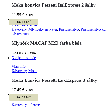
Moka konvica Pezzetti ItalExpress 2 šálky
11.55
€
s DPH
10 - 20 DNÍ
Pridať do košíka
Kávovary
,
Mlynčeky na kávu
,
Príslušenstvo
,
Príslušenstvo ku
kávovarom
Mlynček MACAP M2D farba biela
324.87
€
s DPH
Nie je na sklade
Viac info
Kávovary
,
Moka
Moka kanvica Pezzetti LuxExpress 3 šálky
17.45
€
s DPH
10 - 20 DNÍ
Pridať do košíka
Kávovary
,
Pákové