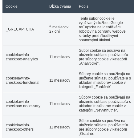
Cookie
Dĺžka trvania
Popis
Tento súbor cookie je
využívaný službou Google
5 mesiacov
reCaptcha na identifikáciu
_GRECAPTCHA
27 dní
robotov na ochranu webovej
stránky pred škodlivými
spamovými útokmi.
Súbor cookie sa používa na
cookielawinfo-
uloženie súhlasu používateľa
11 mesiacov
checkbox-analytics
pre súbory cookie v kategórii
„Analytické“.
Súbory cookie sa používajú na
cookielawinfo-
uloženie súhlasu používateľa s
11 mesiacov
checkbox-functional
ukladaním súborov cookie v
kategórii „Funkčné“.
Súbory cookie sa používajú na
cookielawinfo-
uloženie súhlasu používateľa s
11 mesiacov
checkbox-necessary
ukladaním súborov cookie v
kategórii „Nevyhnutné“.
Súbor cookie sa používa na
cookielawinfo-
uloženie súhlasu používateľa
11 mesiacov
checkbox-others
pre súbory cookie v kategórii
„Ostatné.