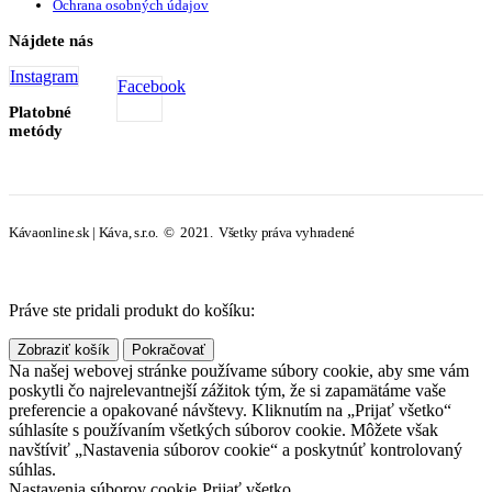
Ochrana osobných údajov
Nájdete nás
Instagram
Facebook
Platobné
metódy
Kávaonline.sk | Káva, s.r.o. © 2021. Všetky práva vyhradené
Práve ste pridali produkt do košíku:
Zobraziť košík
Pokračovať
Na našej webovej stránke používame súbory cookie, aby sme vám
poskytli čo najrelevantnejší zážitok tým, že si zapamätáme vaše
preferencie a opakované návštevy. Kliknutím na „Prijať všetko“
súhlasíte s používaním všetkých súborov cookie. Môžete však
navštíviť „Nastavenia súborov cookie“ a poskytnúť kontrolovaný
súhlas.
Nastavenia súborov cookie
Prijať všetko