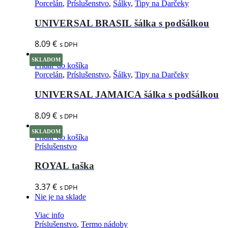
Porcelán
,
Príslušenstvo
,
Šálky
,
Tipy na Darčeky
UNIVERSAL BRASIL šálka s podšálkou
8.09
€
s DPH
SKLADOM
Pridať do košíka
Porcelán
,
Príslušenstvo
,
Šálky
,
Tipy na Darčeky
UNIVERSAL JAMAICA šálka s podšálkou
8.09
€
s DPH
SKLADOM
Pridať do košíka
Príslušenstvo
ROYAL taška
3.37
€
s DPH
Nie je na sklade
Viac info
Príslušenstvo
,
Termo nádoby