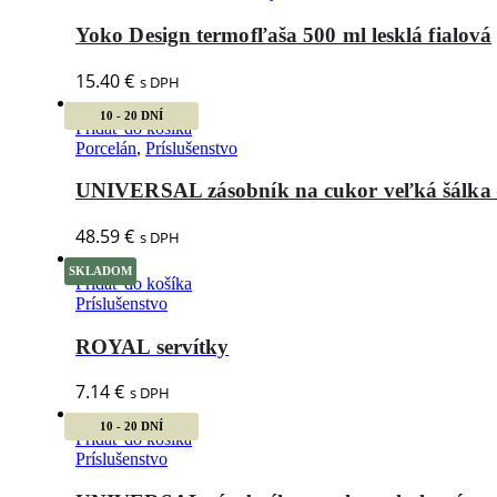
Yoko Design termofľaša 500 ml lesklá fialová
15.40
€
s DPH
10 - 20 DNÍ
Pridať do košíka
Porcelán
,
Príslušenstvo
UNIVERSAL zásobník na cukor veľká šálka 
48.59
€
s DPH
SKLADOM
Pridať do košíka
Príslušenstvo
ROYAL servítky
7.14
€
s DPH
10 - 20 DNÍ
Pridať do košíka
Príslušenstvo