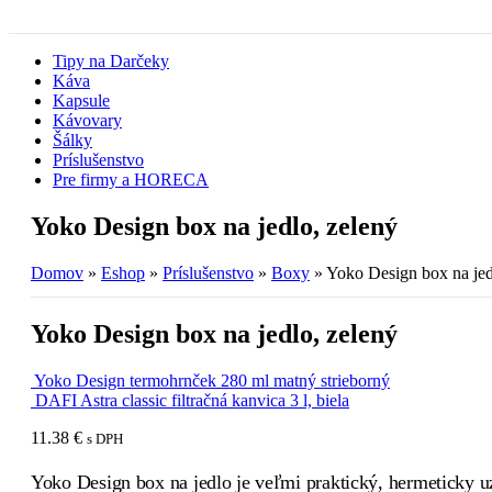
Tipy na Darčeky
Káva
Kapsule
Kávovary
Šálky
Príslušenstvo
Pre firmy a HORECA
Yoko Design box na jedlo, zelený
Domov
»
Eshop
»
Príslušenstvo
»
Boxy
»
Yoko Design box na jed
Yoko Design box na jedlo, zelený
Yoko Design termohrnček 280 ml matný strieborný
DAFI Astra classic filtračná kanvica 3 l, biela
11.38
€
s DPH
Yoko Design box na jedlo je veľmi praktický, hermeticky u