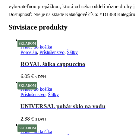
vyberateľnou prepážkou, ktorá od seba oddelí rôzne druhy j
Dostupnosť:
Nie je na sklade
Katalógové číslo:
YD1388
Kategóri
Súvisiace produkty
SKLADOM
Pridať do košíka
Porcelán
,
Príslušenstvo
,
Šálky
ROYAL šálka cappuccino
6.05
€
s DPH
SKLADOM
Pridať do košíka
Príslušenstvo
,
Šálky
UNIVERSAL pohár-sklo na vodu
2.38
€
s DPH
SKLADOM
Pridať do košíka