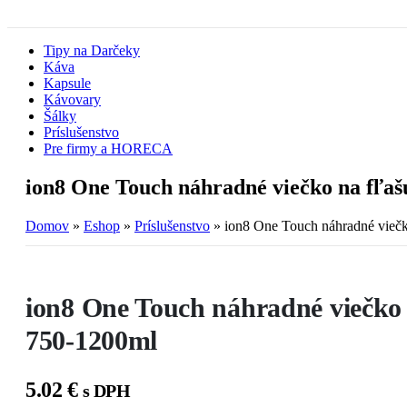
Tipy na Darčeky
Káva
Kapsule
Kávovary
Šálky
Príslušenstvo
Pre firmy a HORECA
ion8 One Touch náhradné viečko na fľa
Domov
»
Eshop
»
Príslušenstvo
»
ion8 One Touch náhradné vieč
ion8 One Touch náhradné viečko 
750-1200ml
5.02
€
s DPH