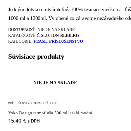
Jedným dotykom otvárateľné, 100% tesniace viečko na fľaš
1000 ml a 1200ml. Vyrobené zo zdravotne nezávadného odo
DOSTUPNOSŤ:
NIE JE NA SKLADE
KATALÓGOVÉ ČÍSLO:
ION-RLIDLRG
KATEGÓRIE:
FĽAŠE
,
PRÍSLUŠENSTVO
Súvisiace produkty
NIE JE NA SKLADE
PRÍSLUŠENSTVO
,
TERMO NÁDOBY
Yoko Design termofľaša 500 ml lesklá modrá
15.40
€
s DPH