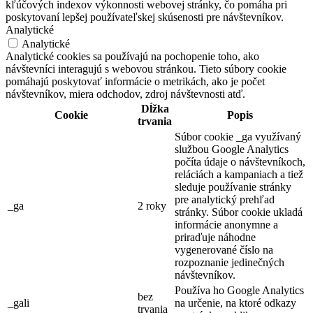
kľúčových indexov výkonnosti webovej stránky, čo pomáha pri
poskytovaní lepšej používateľskej skúsenosti pre návštevníkov.
Analytické
Analytické
Analytické cookies sa používajú na pochopenie toho, ako
návštevníci interagujú s webovou stránkou. Tieto súbory cookie
pomáhajú poskytovať informácie o metrikách, ako je počet
návštevníkov, miera odchodov, zdroj návštevnosti atď.
Dĺžka
Cookie
Popis
trvania
Súbor cookie _ga využívaný
službou Google Analytics
počíta údaje o návštevníkoch,
reláciách a kampaniach a tiež
sleduje používanie stránky
pre analytický prehľad
_ga
2 roky
stránky. Súbor cookie ukladá
informácie anonymne a
priraďuje náhodne
vygenerované číslo na
rozpoznanie jedinečných
návštevníkov.
Používa ho Google Analytics
bez
_gali
na určenie, na ktoré odkazy
trvania