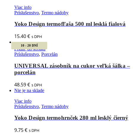
Viac info
Príslušenstvo
,
Termo nádoby
Yoko Design termofľaša 500 ml lesklá fialová
15.40
€
s DPH
10 - 20 DNÍ
Pridať do košíka
Príslušenstvo
,
Porcelán
UNIVERSAL zásobník na cukor veľká šálka –
porcelán
48.59
€
s DPH
Nie je na sklade
Viac info
Príslušenstvo
,
Termo nádoby
Yoko Design termohrnček 280 ml lesklý čierný
9.75
€
s DPH