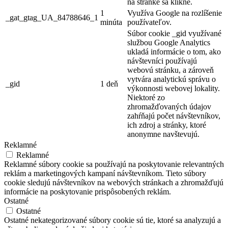
na stránke sa klikne.
1
Využíva Google na rozlíšenie
_gat_gtag_UA_84788646_1
minúta
používateľov.
Súbor cookie _gid využívané
službou Google Analytics
ukladá informácie o tom, ako
návštevníci používajú
webovú stránku, a zároveň
vytvára analytickú správu o
_gid
1 deň
výkonnosti webovej lokality.
Niektoré zo
zhromažďovaných údajov
zahŕňajú počet návštevníkov,
ich zdroj a stránky, ktoré
anonymne navštevujú.
Reklamné
Reklamné
Reklamné súbory cookie sa používajú na poskytovanie relevantných
reklám a marketingových kampaní návštevníkom. Tieto súbory
cookie sledujú návštevníkov na webových stránkach a zhromažďujú
informácie na poskytovanie prispôsobených reklám.
Ostatné
Ostatné
Ostatné nekategorizované súbory cookie sú tie, ktoré sa analyzujú a