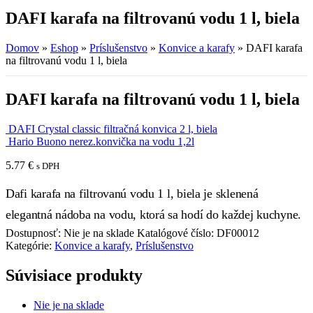
DAFI karafa na filtrovanú vodu 1 l, biela
Domov
»
Eshop
»
Príslušenstvo
»
Konvice a karafy
»
DAFI karafa
na filtrovanú vodu 1 l, biela
DAFI karafa na filtrovanú vodu 1 l, biela
DAFI Crystal classic filtračná konvica 2 l, biela
Hario Buono nerez.konvička na vodu 1,2l
5.77
€
s DPH
Dafi karafa na filtrovanú vodu 1 l, biela je sklenená
elegantná nádoba na vodu, ktorá sa hodí do každej kuchyne.
Dostupnosť:
Nie je na sklade
Katalógové číslo:
DF00012
Kategórie:
Konvice a karafy
,
Príslušenstvo
Súvisiace produkty
Nie je na sklade