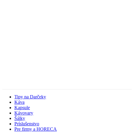
Tipy na Darčeky
Káva
Kapsule
Kávovary
Šálky
Príslušenstvo
Pre firmy a HORECA