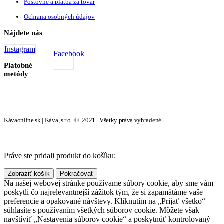
Poštovné a platba za tovar
Ochrana osobných údajov
Nájdete nás
Instagram
Facebook
Platobné
metódy
Kávaonline.sk | Káva, s.r.o. © 2021. Všetky práva vyhradené
Práve ste pridali produkt do košíku:
Zobraziť košík
Pokračovať
Na našej webovej stránke používame súbory cookie, aby sme vám
poskytli čo najrelevantnejší zážitok tým, že si zapamätáme vaše
preferencie a opakované návštevy. Kliknutím na „Prijať všetko“
súhlasíte s používaním všetkých súborov cookie. Môžete však
navštíviť „Nastavenia súborov cookie“ a poskytnúť kontrolovaný