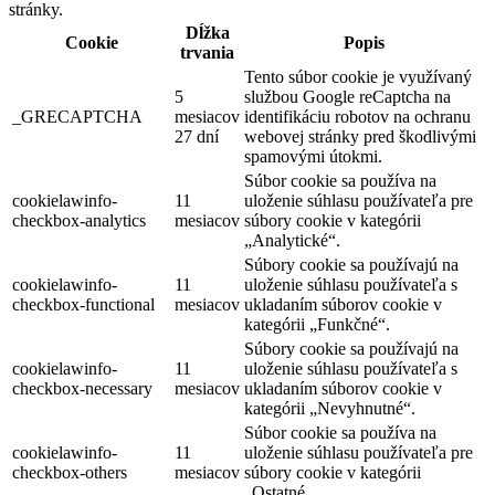
stránky.
Dĺžka
Cookie
Popis
trvania
Tento súbor cookie je využívaný
5
službou Google reCaptcha na
_GRECAPTCHA
mesiacov
identifikáciu robotov na ochranu
27 dní
webovej stránky pred škodlivými
spamovými útokmi.
Súbor cookie sa používa na
cookielawinfo-
11
uloženie súhlasu používateľa pre
checkbox-analytics
mesiacov
súbory cookie v kategórii
„Analytické“.
Súbory cookie sa používajú na
cookielawinfo-
11
uloženie súhlasu používateľa s
checkbox-functional
mesiacov
ukladaním súborov cookie v
kategórii „Funkčné“.
Súbory cookie sa používajú na
cookielawinfo-
11
uloženie súhlasu používateľa s
checkbox-necessary
mesiacov
ukladaním súborov cookie v
kategórii „Nevyhnutné“.
Súbor cookie sa používa na
cookielawinfo-
11
uloženie súhlasu používateľa pre
checkbox-others
mesiacov
súbory cookie v kategórii
„Ostatné.