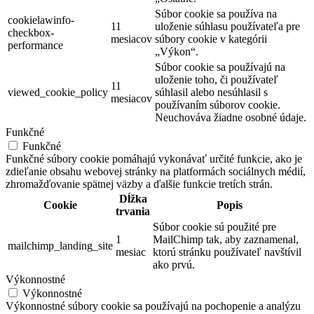
Súbor cookie sa používa na
cookielawinfo-
11
uloženie súhlasu používateľa pre
checkbox-
mesiacov
súbory cookie v kategórii
performance
„Výkon“.
Súbor cookie sa používajú na
uloženie toho, či používateľ
11
viewed_cookie_policy
súhlasil alebo nesúhlasil s
mesiacov
používaním súborov cookie.
Neuchováva žiadne osobné údaje.
Funkčné
Funkčné
Funkčné súbory cookie pomáhajú vykonávať určité funkcie, ako je
zdieľanie obsahu webovej stránky na platformách sociálnych médií,
zhromažďovanie spätnej väzby a ďalšie funkcie tretích strán.
Dĺžka
Cookie
Popis
trvania
Súbor cookie sú použité pre
1
MailChimp tak, aby zaznamenal,
mailchimp_landing_site
mesiac
ktorú stránku používateľ navštívil
ako prvú.
Výkonnostné
Výkonnostné
Výkonnostné súbory cookie sa používajú na pochopenie a analýzu