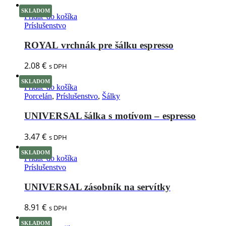
SKLADOM
Pridať do košíka
Príslušenstvo
ROYAL vrchnák pre šálku espresso
2.08
€
s DPH
SKLADOM
Pridať do košíka
Porcelán
,
Príslušenstvo
,
Šálky
UNIVERSAL šálka s motívom – espresso
3.47
€
s DPH
SKLADOM
Pridať do košíka
Príslušenstvo
UNIVERSAL zásobník na servítky
8.91
€
s DPH
SKLADOM