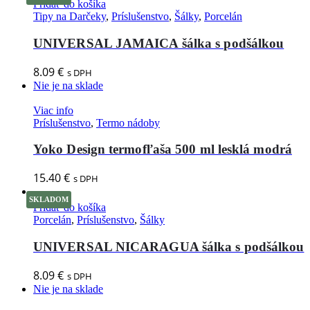
Pridať do košíka
Tipy na Darčeky
,
Príslušenstvo
,
Šálky
,
Porcelán
UNIVERSAL JAMAICA šálka s podšálkou
8.09
€
s DPH
Nie je na sklade
Viac info
Príslušenstvo
,
Termo nádoby
Yoko Design termofľaša 500 ml lesklá modrá
15.40
€
s DPH
SKLADOM
Pridať do košíka
Porcelán
,
Príslušenstvo
,
Šálky
UNIVERSAL NICARAGUA šálka s podšálkou
8.09
€
s DPH
Nie je na sklade