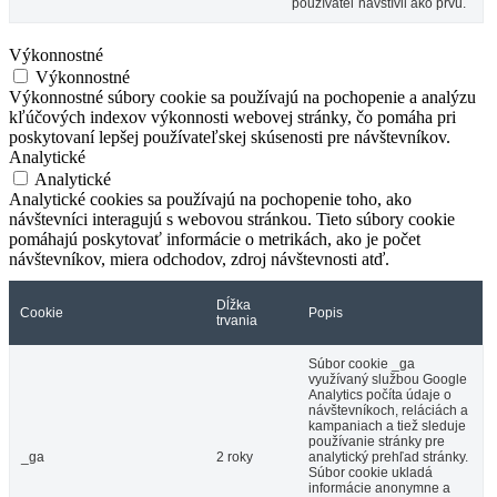
používateľ navštívil ako prvú.
Výkonnostné
Výkonnostné
Výkonnostné súbory cookie sa používajú na pochopenie a analýzu
kľúčových indexov výkonnosti webovej stránky, čo pomáha pri
poskytovaní lepšej používateľskej skúsenosti pre návštevníkov.
Analytické
Analytické
Analytické cookies sa používajú na pochopenie toho, ako
návštevníci interagujú s webovou stránkou. Tieto súbory cookie
pomáhajú poskytovať informácie o metrikách, ako je počet
návštevníkov, miera odchodov, zdroj návštevnosti atď.
Dĺžka
Cookie
Popis
trvania
Súbor cookie _ga
využívaný službou Google
Analytics počíta údaje o
návštevníkoch, reláciách a
kampaniach a tiež sleduje
používanie stránky pre
_ga
2 roky
analytický prehľad stránky.
Súbor cookie ukladá
informácie anonymne a