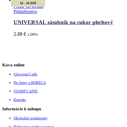
10 - 20 DNÍ
Pridať do košíka
Príslušenstvo
UNIVERSAL zásobník na cukor plechový
2.88
€
s DPH
Káva online
Universal Caffe
Pre firmy a HORECA
STAMP CAFFE
Kontakt
Informácie k nákupu
Obchodné podmienky
Poštovné a platba za tovar