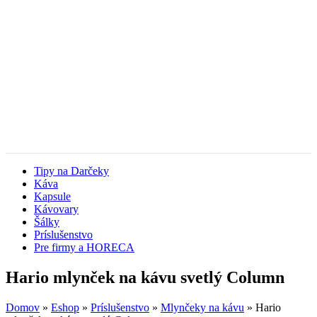
Tipy na Darčeky
Káva
Kapsule
Kávovary
Šálky
Príslušenstvo
Pre firmy a HORECA
Hario mlynček na kávu svetlý Column
Domov
»
Eshop
»
Príslušenstvo
»
Mlynčeky na kávu
»
Hario