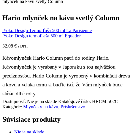
mlynček na kávu svetlý Column
Hario mlynček na kávu svetlý Column
Yoko Design Termofľaša 500 ml La Parisienne
Yoko Design termofľaša 500 ml Equador
32.08
€
s DPH
Kávomlynček Hario Column patrí do rodiny Hario.
Kávomlynček je vyrábaný v Japonsku s tou najväčšou
precíznosťou. Hario Column je vyrobený v kombinácii dreva
a kovu a vďaka tomu si buďte istí, že Vám mlynček bude
slúžiť dlhé roky.
Dostupnosť:
Nie je na sklade
Katalógové číslo:
HRCM-502C
Kategórie:
Mlynčeky na kávu
,
Príslušenstvo
Súvisiace produkty
Nie je na sklade