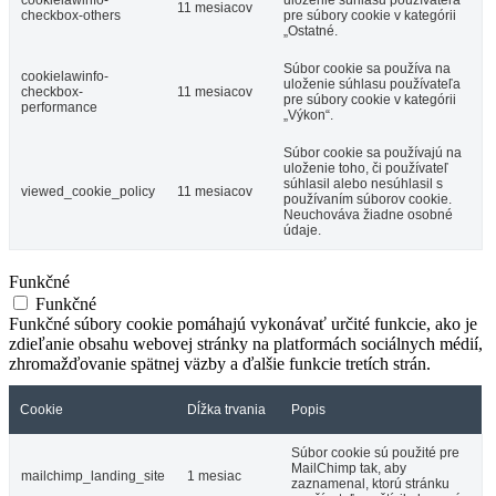
11 mesiacov
checkbox-others
pre súbory cookie v kategórii
„Ostatné.
Súbor cookie sa používa na
cookielawinfo-
uloženie súhlasu používateľa
checkbox-
11 mesiacov
pre súbory cookie v kategórii
performance
„Výkon“.
Súbor cookie sa používajú na
uloženie toho, či používateľ
súhlasil alebo nesúhlasil s
viewed_cookie_policy
11 mesiacov
používaním súborov cookie.
Neuchováva žiadne osobné
údaje.
Funkčné
Funkčné
Funkčné súbory cookie pomáhajú vykonávať určité funkcie, ako je
zdieľanie obsahu webovej stránky na platformách sociálnych médií,
zhromažďovanie spätnej väzby a ďalšie funkcie tretích strán.
Cookie
Dĺžka trvania
Popis
Súbor cookie sú použité pre
MailChimp tak, aby
mailchimp_landing_site
1 mesiac
zaznamenal, ktorú stránku