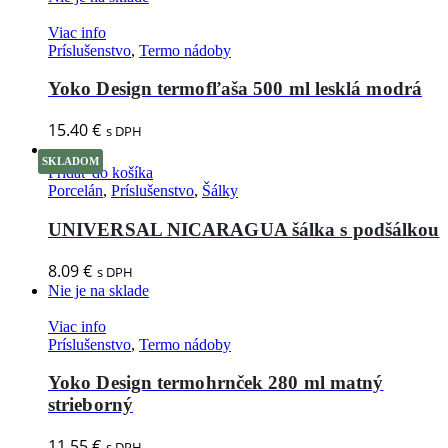
Viac info
Príslušenstvo
,
Termo nádoby
Yoko Design termofľaša 500 ml lesklá modrá
15.40
€
s DPH
SKLADOM
Pridať do košíka
Porcelán
,
Príslušenstvo
,
Šálky
UNIVERSAL NICARAGUA šálka s podšálkou
8.09
€
s DPH
Nie je na sklade
Viac info
Príslušenstvo
,
Termo nádoby
Yoko Design termohrnček 280 ml matný
strieborný
11.55
€
s DPH