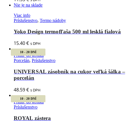
Nie je na sklade
Viac info
Príslušenstvo
,
Termo nádoby
Yoko Design termofľaša 500 ml lesklá fialová
15.40
€
s DPH
10 - 20 DNÍ
Pridať do košíka
Porcelán
,
Príslušenstvo
UNIVERSAL zásobník na cukor veľká šálka –
porcelán
48.59
€
s DPH
10 - 20 DNÍ
Pridať do košíka
Príslušenstvo
ROYAL zástera