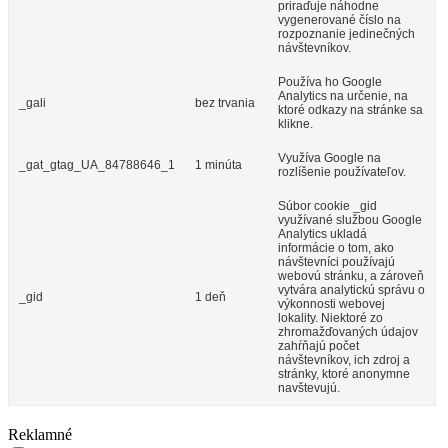
priraďuje náhodne
vygenerované číslo na
rozpoznanie jedinečných
návštevníkov.
Používa ho Google
Analytics na určenie, na
_gali
bez trvania
ktoré odkazy na stránke sa
klikne.
Využíva Google na
_gat_gtag_UA_84788646_1
1 minúta
rozlíšenie používateľov.
Súbor cookie _gid
využívané službou Google
Analytics ukladá
informácie o tom, ako
návštevníci používajú
webovú stránku, a zároveň
vytvára analytickú správu o
_gid
1 deň
výkonnosti webovej
lokality. Niektoré zo
zhromažďovaných údajov
zahŕňajú počet
návštevníkov, ich zdroj a
stránky, ktoré anonymne
navštevujú.
Reklamné