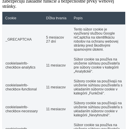
zabezpečujú základné funkcie a bezpečnostné prvky webovej
stránky.
Cookie
Dĺžka trvania
Popis
Tento súbor cookie je
využívaný službou Google
5 mesiacov
reCaptcha na identifikáciu
_GRECAPTCHA
27 dní
robotov na ochranu webovej
stránky pred škodlivými
spamovými útokmi.
Súbor cookie sa používa na
cookielawinfo-
uloženie súhlasu používateľa
11 mesiacov
checkbox-analytics
pre súbory cookie v kategórii
„Analytické“.
Súbory cookie sa používajú na
cookielawinfo-
uloženie súhlasu používateľa s
11 mesiacov
checkbox-functional
ukladaním súborov cookie v
kategórii „Funkčné“.
Súbory cookie sa používajú na
cookielawinfo-
uloženie súhlasu používateľa s
11 mesiacov
checkbox-necessary
ukladaním súborov cookie v
kategórii „Nevyhnutné“.
Súbor cookie sa používa na
cookielawinfo-
uloženie súhlasu používateľa