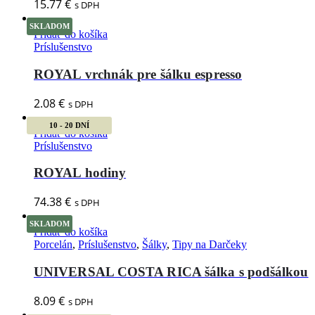
15.77
€
s DPH
SKLADOM
Pridať do košíka
Príslušenstvo
ROYAL vrchnák pre šálku espresso
2.08
€
s DPH
10 - 20 DNÍ
Pridať do košíka
Príslušenstvo
ROYAL hodiny
74.38
€
s DPH
SKLADOM
Pridať do košíka
Porcelán
,
Príslušenstvo
,
Šálky
,
Tipy na Darčeky
UNIVERSAL COSTA RICA šálka s podšálkou
8.09
€
s DPH