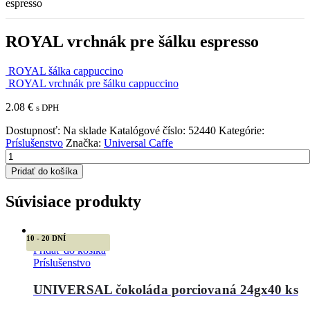
espresso
ROYAL vrchnák pre šálku espresso
ROYAL šálka cappuccino
ROYAL vrchnák pre šálku cappuccino
2.08
€
s DPH
Dostupnosť:
Na sklade
Katalógové číslo:
52440
Kategórie:
Príslušenstvo
Značka:
Universal Caffe
Pridať do košíka
Súvisiace produkty
10 - 20 DNÍ
Pridať do košíka
Príslušenstvo
UNIVERSAL čokoláda porciovaná 24gx40 ks