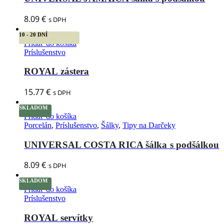
8.09
€
s DPH
10 - 20 DNÍ
Pridať do košíka
Príslušenstvo
ROYAL zástera
15.77
€
s DPH
SKLADOM
Pridať do košíka
Porcelán
,
Príslušenstvo
,
Šálky
,
Tipy na Darčeky
UNIVERSAL COSTA RICA šálka s podšálkou
8.09
€
s DPH
SKLADOM
Pridať do košíka
Príslušenstvo
ROYAL servítky