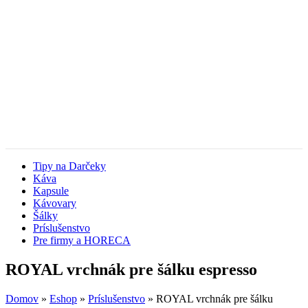
Tipy na Darčeky
Káva
Kapsule
Kávovary
Šálky
Príslušenstvo
Pre firmy a HORECA
ROYAL vrchnák pre šálku espresso
Domov
»
Eshop
»
Príslušenstvo
»
ROYAL vrchnák pre šálku