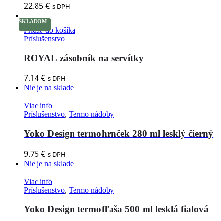
22.85
€
s DPH
SKLADOM
Pridať do košíka
Príslušenstvo
ROYAL zásobník na servítky
7.14
€
s DPH
Nie je na sklade
Viac info
Príslušenstvo
,
Termo nádoby
Yoko Design termohrnček 280 ml lesklý čierný
9.75
€
s DPH
Nie je na sklade
Viac info
Príslušenstvo
,
Termo nádoby
Yoko Design termofľaša 500 ml lesklá fialová