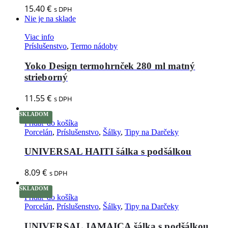
15.40
€
s DPH
Nie je na sklade
Viac info
Príslušenstvo
,
Termo nádoby
Yoko Design termohrnček 280 ml matný
strieborný
11.55
€
s DPH
SKLADOM
Pridať do košíka
Porcelán
,
Príslušenstvo
,
Šálky
,
Tipy na Darčeky
UNIVERSAL HAITI šálka s podšálkou
8.09
€
s DPH
SKLADOM
Pridať do košíka
Porcelán
,
Príslušenstvo
,
Šálky
,
Tipy na Darčeky
UNIVERSAL JAMAICA šálka s podšálkou