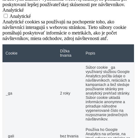
poskytovaní lepšej používateľskej skúsenosti pre návštevníkov.
Analytické
Analytické
Analytické cookies sa používajú na pochopenie toho, ako
návštevníci interagujú s webovou stránkou. Tieto súbory cookie
pomáhajú poskytovať informácie o metrikách, ako je počet
návštevníkov, miera odchodov, zdroj návštevnosti atď.
Dĺžka
Cookie
Popis
trvania
Súbor cookie _ga
využívaný službou Google
Analytics počíta údaje o
návštevníkoch, reláciách a
kampaniach a tiež sleduje
používanie stránky pre
_ga
2 roky
analytický prehľad stránky.
Súbor cookie ukladá
informácie anonymne a
priraďuje náhodne
vygenerované číslo na
rozpoznanie jedinečných
návštevníkov.
Používa ho Google
Analytics na určenie, na
_gali
bez trvania