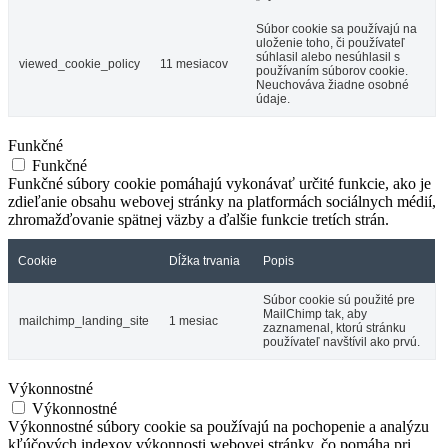
Súbor cookie sa používajú na
uloženie toho, či používateľ
súhlasil alebo nesúhlasil s
viewed_cookie_policy
11 mesiacov
používaním súborov cookie.
Neuchováva žiadne osobné
údaje.
Funkčné
Funkčné
Funkčné súbory cookie pomáhajú vykonávať určité funkcie, ako je
zdieľanie obsahu webovej stránky na platformách sociálnych médií,
zhromažďovanie spätnej väzby a ďalšie funkcie tretích strán.
Cookie
Dĺžka trvania
Popis
Súbor cookie sú použité pre
MailChimp tak, aby
mailchimp_landing_site
1 mesiac
zaznamenal, ktorú stránku
používateľ navštívil ako prvú.
Výkonnostné
Výkonnostné
Výkonnostné súbory cookie sa používajú na pochopenie a analýzu
kľúčových indexov výkonnosti webovej stránky, čo pomáha pri