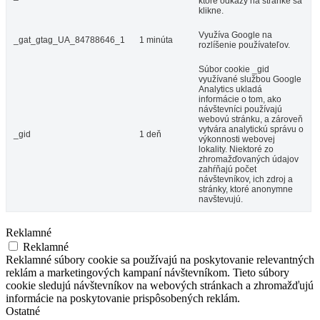
ktoré odkazy na stránke sa
klikne.
Využíva Google na
_gat_gtag_UA_84788646_1
1 minúta
rozlíšenie používateľov.
Súbor cookie _gid
využívané službou Google
Analytics ukladá
informácie o tom, ako
návštevníci používajú
webovú stránku, a zároveň
vytvára analytickú správu o
_gid
1 deň
výkonnosti webovej
lokality. Niektoré zo
zhromažďovaných údajov
zahŕňajú počet
návštevníkov, ich zdroj a
stránky, ktoré anonymne
navštevujú.
Reklamné
Reklamné
Reklamné súbory cookie sa používajú na poskytovanie relevantných
reklám a marketingových kampaní návštevníkom. Tieto súbory
cookie sledujú návštevníkov na webových stránkach a zhromažďujú
informácie na poskytovanie prispôsobených reklám.
Ostatné