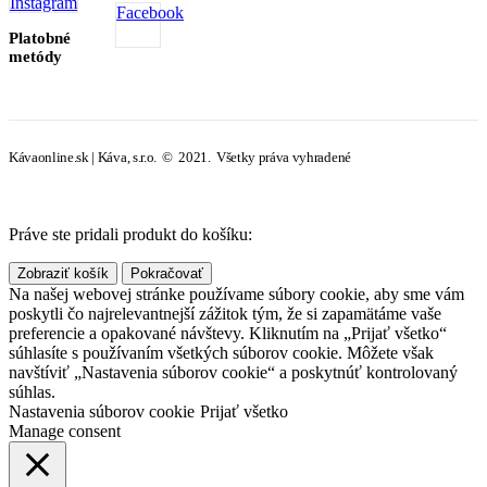
Instagram
Facebook
Platobné
metódy
Kávaonline.sk | Káva, s.r.o. © 2021. Všetky práva vyhradené
Práve ste pridali produkt do košíku:
Zobraziť košík
Pokračovať
Na našej webovej stránke používame súbory cookie, aby sme vám
poskytli čo najrelevantnejší zážitok tým, že si zapamätáme vaše
preferencie a opakované návštevy. Kliknutím na „Prijať všetko“
súhlasíte s používaním všetkých súborov cookie. Môžete však
navštíviť „Nastavenia súborov cookie“ a poskytnúť kontrolovaný
súhlas.
Nastavenia súborov cookie
Prijať všetko
Manage consent