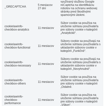
využívaný službou Google
5 mesiacov
reCaptcha na identifikáciu
_GRECAPTCHA
27 dní
robotov na ochranu webovej
stránky pred škodlivými
spamovými útokmi.
Súbor cookie sa používa na
cookielawinfo-
uloženie súhlasu používateľa
11 mesiacov
checkbox-analytics
pre súbory cookie v kategórii
„Analytické“.
Súbory cookie sa používajú na
cookielawinfo-
uloženie súhlasu používateľa s
11 mesiacov
checkbox-functional
ukladaním súborov cookie v
kategórii „Funkčné“.
Súbory cookie sa používajú na
cookielawinfo-
uloženie súhlasu používateľa s
11 mesiacov
checkbox-necessary
ukladaním súborov cookie v
kategórii „Nevyhnutné“.
Súbor cookie sa používa na
cookielawinfo-
uloženie súhlasu používateľa
11 mesiacov
checkbox-others
pre súbory cookie v kategórii
„Ostatné.
Súbor cookie sa používa na
cookielawinfo-
uloženie súhlasu používateľa
checkbox-
11 mesiacov
pre súbory cookie v kategórii
performance
„Výkon“.