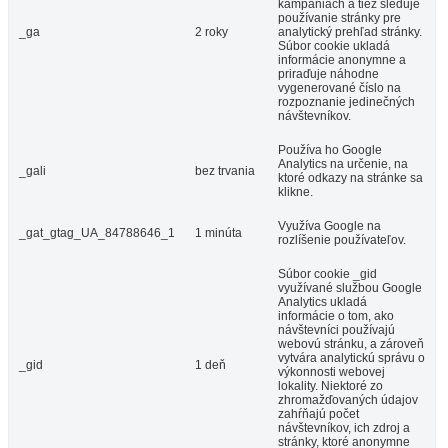
kampaniach a tiež sleduje
používanie stránky pre
_ga
2 roky
analytický prehľad stránky.
Súbor cookie ukladá
informácie anonymne a
priraďuje náhodne
vygenerované číslo na
rozpoznanie jedinečných
návštevníkov.
Používa ho Google
Analytics na určenie, na
_gali
bez trvania
ktoré odkazy na stránke sa
klikne.
Využíva Google na
_gat_gtag_UA_84788646_1
1 minúta
rozlíšenie používateľov.
Súbor cookie _gid
využívané službou Google
Analytics ukladá
informácie o tom, ako
návštevníci používajú
webovú stránku, a zároveň
vytvára analytickú správu o
_gid
1 deň
výkonnosti webovej
lokality. Niektoré zo
zhromažďovaných údajov
zahŕňajú počet
návštevníkov, ich zdroj a
stránky, ktoré anonymne