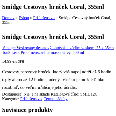
Smidge Cestovný hrnček Coral, 355ml
Domov
»
Eshop
»
Príslušenstvo
»
Smidge Cestovný hrnček Coral,
355ml
Smidge Cestovný hrnček Coral, 355ml
Smidge Voskovaný desiatový obrúsok s včelím voskom, 35 x 35cm
ion8 Leak Proof nerezová termoska Grey, 500 ml
14.99
€
s DPH
Cestovný nerezový hrnček, ktorý váš nápoj udrží až 6 hodín
teplý alebo až 12 hodín studený. Viečko je možné ľahko
rozobrať, čo veľmi uľahčuje jeho údržbu.
Dostupnosť:
Nie je na sklade
Katalógové číslo:
SMID12C
Kategórie:
Príslušenstvo
,
Termo nádoby
Súvisiace produkty