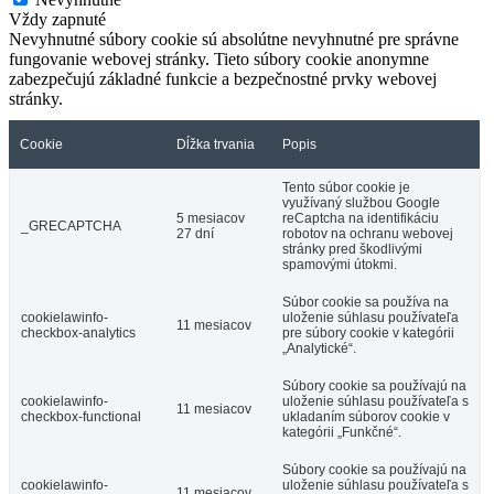
Vždy zapnuté
Nevyhnutné súbory cookie sú absolútne nevyhnutné pre správne
fungovanie webovej stránky. Tieto súbory cookie anonymne
zabezpečujú základné funkcie a bezpečnostné prvky webovej
stránky.
Cookie
Dĺžka trvania
Popis
Tento súbor cookie je
využívaný službou Google
5 mesiacov
reCaptcha na identifikáciu
_GRECAPTCHA
27 dní
robotov na ochranu webovej
stránky pred škodlivými
spamovými útokmi.
Súbor cookie sa používa na
cookielawinfo-
uloženie súhlasu používateľa
11 mesiacov
checkbox-analytics
pre súbory cookie v kategórii
„Analytické“.
Súbory cookie sa používajú na
cookielawinfo-
uloženie súhlasu používateľa s
11 mesiacov
checkbox-functional
ukladaním súborov cookie v
kategórii „Funkčné“.
Súbory cookie sa používajú na
cookielawinfo-
uloženie súhlasu používateľa s
11 mesiacov