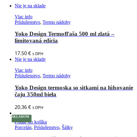
Nie je na sklade
Viac info
Príslušenstvo
,
Termo nádoby
Yoko Design Termofľaša 500 ml zlatá –
limitovaná edícia
17.50
€
s DPH
Nie je na sklade
Viac info
Príslušenstvo
,
Termo nádoby
Yoko Design termoska so sitkami na lúhovanie
čaju 350ml biela
20.36
€
s DPH
SKLADOM
Pridať do košíka
Porcelán
,
Príslušenstvo
,
Šálky