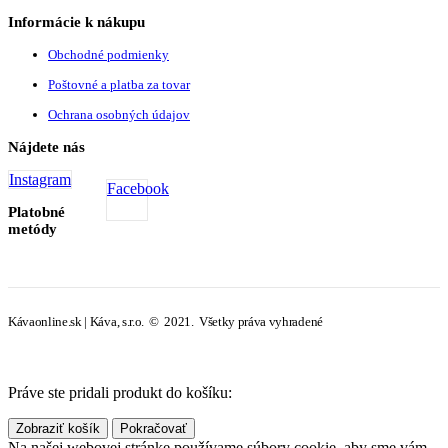
Informácie k nákupu
Obchodné podmienky
Poštovné a platba za tovar
Ochrana osobných údajov
Nájdete nás
Instagram
Facebook
Platobné
metódy
Kávaonline.sk | Káva, s.r.o. © 2021. Všetky práva vyhradené
Práve ste pridali produkt do košíku:
Zobraziť košík
Pokračovať
Na našej webovej stránke používame súbory cookie, aby sme vám