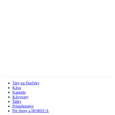
Tipy na Darčeky
Káva
Kapsule
Kávovary
Šálky
Príslušenstvo
Pre firmy a HORECA