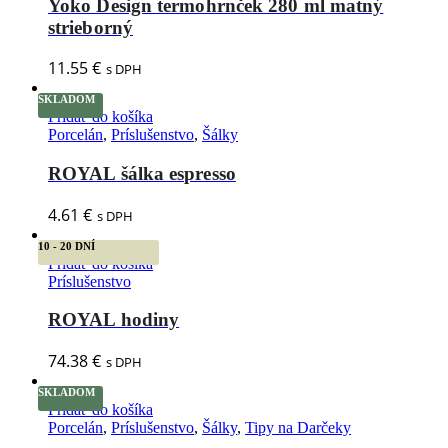
Yoko Design termohrnček 280 ml matný
strieborný
11.55
€
s DPH
SKLADOM
Pridať do košíka
Porcelán
,
Príslušenstvo
,
Šálky
ROYAL šálka espresso
4.61
€
s DPH
10 - 20 DNÍ
Pridať do košíka
Príslušenstvo
ROYAL hodiny
74.38
€
s DPH
SKLADOM
Pridať do košíka
Porcelán
,
Príslušenstvo
,
Šálky
,
Tipy na Darčeky