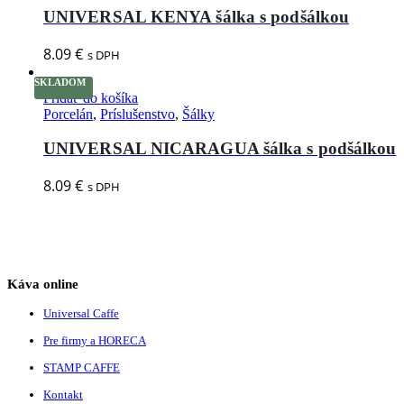
UNIVERSAL KENYA šálka s podšálkou
8.09
€
s DPH
SKLADOM
Pridať do košíka
Porcelán
,
Príslušenstvo
,
Šálky
UNIVERSAL NICARAGUA šálka s podšálkou
8.09
€
s DPH
Káva online
Universal Caffe
Pre firmy a HORECA
STAMP CAFFE
Kontakt