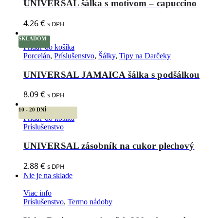
UNIVERSAL šálka s motívom – capuccino
4.26
€
s DPH
SKLADOM
Pridať do košíka
Porcelán
,
Príslušenstvo
,
Šálky
,
Tipy na Darčeky
UNIVERSAL JAMAICA šálka s podšálkou
8.09
€
s DPH
10 - 20 DNÍ
Pridať do košíka
Príslušenstvo
UNIVERSAL zásobník na cukor plechový
2.88
€
s DPH
Nie je na sklade
Viac info
Príslušenstvo
,
Termo nádoby