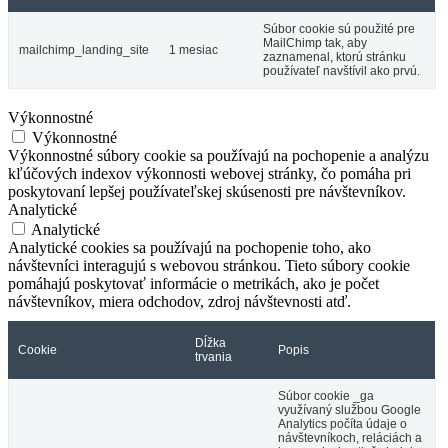
Súbor cookie sú použité pre
MailChimp tak, aby
mailchimp_landing_site
1 mesiac
zaznamenal, ktorú stránku
používateľ navštívil ako prvú.
Výkonnostné
Výkonnostné
Výkonnostné súbory cookie sa používajú na pochopenie a analýzu
kľúčových indexov výkonnosti webovej stránky, čo pomáha pri
poskytovaní lepšej používateľskej skúsenosti pre návštevníkov.
Analytické
Analytické
Analytické cookies sa používajú na pochopenie toho, ako
návštevníci interagujú s webovou stránkou. Tieto súbory cookie
pomáhajú poskytovať informácie o metrikách, ako je počet
návštevníkov, miera odchodov, zdroj návštevnosti atď.
Dĺžka
Cookie
Popis
trvania
Súbor cookie _ga
využívaný službou Google
Analytics počíta údaje o
návštevníkoch, reláciách a