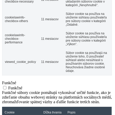
checkbox-necessary
ukladaním súborov cookie v
kategórii „Nevyhnutné“.
Súbor cookie sa používa na
cookielawinfo-
uloženie súhlasu používateľa
11 mesiacov
checkbox-others
pre súbory cookie v kategórii
„Ostatné.
Súbor cookie sa používa na
cookielawinfo-
uloženie súhlasu používateľa
checkbox-
11 mesiacov
pre súbory cookie v kategórii
performance
„Výkon“.
Súbor cookie sa používajú na
uloženie toho, či používateľ
súhlasil alebo nesúhlasil s
viewed_cookie_policy
11 mesiacov
používaním súborov cookie.
Neuchováva žiadne osobné
údaje.
Funkčné
Funkčné
Funkčné súbory cookie pomáhajú vykonávať určité funkcie, ako je
zdieľanie obsahu webovej stránky na platformách sociálnych médií,
zhromažďovanie spätnej väzby a ďalšie funkcie tretích strán.
Cookie
Dĺžka trvania
Popis