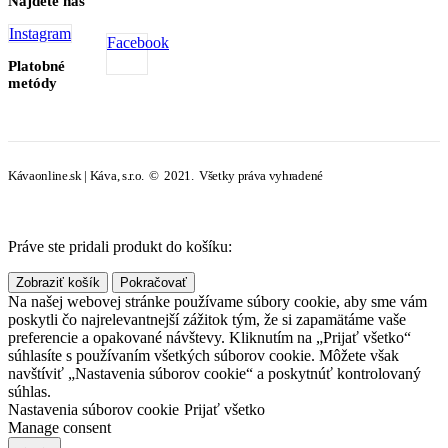
Nájdete nás
Instagram
Facebook
Platobné
metódy
Kávaonline.sk | Káva, s.r.o. © 2021. Všetky práva vyhradené
Práve ste pridali produkt do košíku:
Zobraziť košík
Pokračovať
Na našej webovej stránke používame súbory cookie, aby sme vám
poskytli čo najrelevantnejší zážitok tým, že si zapamätáme vaše
preferencie a opakované návštevy. Kliknutím na „Prijať všetko“
súhlasíte s používaním všetkých súborov cookie. Môžete však
navštíviť „Nastavenia súborov cookie“ a poskytnúť kontrolovaný
súhlas.
Nastavenia súborov cookie
Prijať všetko
Manage consent