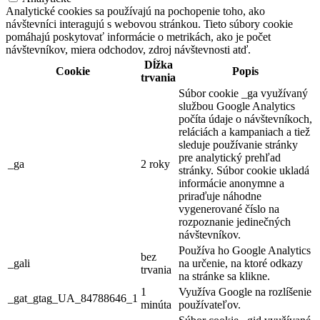
Analytické cookies sa používajú na pochopenie toho, ako
návštevníci interagujú s webovou stránkou. Tieto súbory cookie
pomáhajú poskytovať informácie o metrikách, ako je počet
návštevníkov, miera odchodov, zdroj návštevnosti atď.
Dĺžka
Cookie
Popis
trvania
Súbor cookie _ga využívaný
službou Google Analytics
počíta údaje o návštevníkoch,
reláciách a kampaniach a tiež
sleduje používanie stránky
pre analytický prehľad
_ga
2 roky
stránky. Súbor cookie ukladá
informácie anonymne a
priraďuje náhodne
vygenerované číslo na
rozpoznanie jedinečných
návštevníkov.
Používa ho Google Analytics
bez
_gali
na určenie, na ktoré odkazy
trvania
na stránke sa klikne.
1
Využíva Google na rozlíšenie
_gat_gtag_UA_84788646_1
minúta
používateľov.