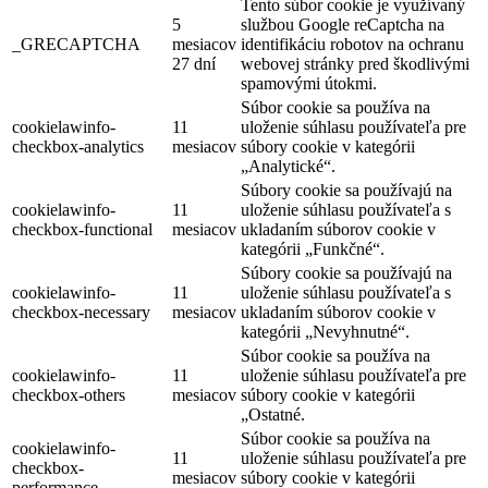
Tento súbor cookie je využívaný
5
službou Google reCaptcha na
_GRECAPTCHA
mesiacov
identifikáciu robotov na ochranu
27 dní
webovej stránky pred škodlivými
spamovými útokmi.
Súbor cookie sa používa na
cookielawinfo-
11
uloženie súhlasu používateľa pre
checkbox-analytics
mesiacov
súbory cookie v kategórii
„Analytické“.
Súbory cookie sa používajú na
cookielawinfo-
11
uloženie súhlasu používateľa s
checkbox-functional
mesiacov
ukladaním súborov cookie v
kategórii „Funkčné“.
Súbory cookie sa používajú na
cookielawinfo-
11
uloženie súhlasu používateľa s
checkbox-necessary
mesiacov
ukladaním súborov cookie v
kategórii „Nevyhnutné“.
Súbor cookie sa používa na
cookielawinfo-
11
uloženie súhlasu používateľa pre
checkbox-others
mesiacov
súbory cookie v kategórii
„Ostatné.
Súbor cookie sa používa na
cookielawinfo-
11
uloženie súhlasu používateľa pre
checkbox-
mesiacov
súbory cookie v kategórii
performance