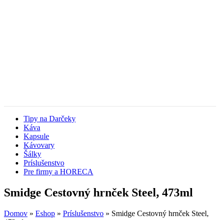
Tipy na Darčeky
Káva
Kapsule
Kávovary
Šálky
Príslušenstvo
Pre firmy a HORECA
Smidge Cestovný hrnček Steel, 473ml
Domov
»
Eshop
»
Príslušenstvo
»
Smidge Cestovný hrnček Steel,