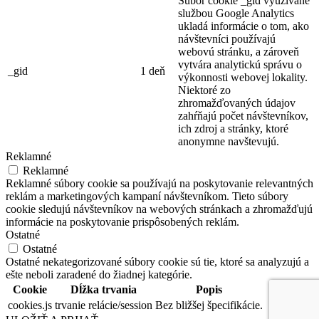
Súbor cookie _gid využívané
službou Google Analytics
ukladá informácie o tom, ako
návštevníci používajú
webovú stránku, a zároveň
vytvára analytickú správu o
_gid
1 deň
výkonnosti webovej lokality.
Niektoré zo
zhromažďovaných údajov
zahŕňajú počet návštevníkov,
ich zdroj a stránky, ktoré
anonymne navštevujú.
Reklamné
Reklamné
Reklamné súbory cookie sa používajú na poskytovanie relevantných
reklám a marketingových kampaní návštevníkom. Tieto súbory
cookie sledujú návštevníkov na webových stránkach a zhromažďujú
informácie na poskytovanie prispôsobených reklám.
Ostatné
Ostatné
Ostatné nekategorizované súbory cookie sú tie, ktoré sa analyzujú a
ešte neboli zaradené do žiadnej kategórie.
Cookie
Dĺžka trvania
Popis
cookies.js
trvanie relácie/session
Bez bližšej špecifikácie.