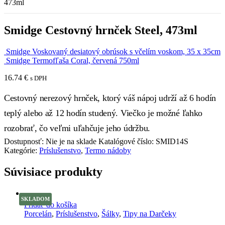
473ml
Smidge Cestovný hrnček Steel, 473ml
Smidge Voskovaný desiatový obrúsok s včelím voskom, 35 x 35cm
Smidge Termofľaša Coral, červená 750ml
16.74
€
s DPH
Cestovný nerezový hrnček, ktorý váš nápoj udrží až 6 hodín
teplý alebo až 12 hodín studený. Viečko je možné ľahko
rozobrať, čo veľmi uľahčuje jeho údržbu.
Dostupnosť:
Nie je na sklade
Katalógové číslo:
SMID14S
Kategórie:
Príslušenstvo
,
Termo nádoby
Súvisiace produkty
SKLADOM
Pridať do košíka
Porcelán
,
Príslušenstvo
,
Šálky
,
Tipy na Darčeky