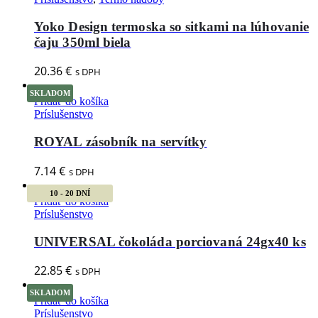
Yoko Design termoska so sitkami na lúhovanie
čaju 350ml biela
20.36
€
s DPH
SKLADOM
Pridať do košíka
Príslušenstvo
ROYAL zásobník na servítky
7.14
€
s DPH
10 - 20 DNÍ
Pridať do košíka
Príslušenstvo
UNIVERSAL čokoláda porciovaná 24gx40 ks
22.85
€
s DPH
SKLADOM
Pridať do košíka
Príslušenstvo