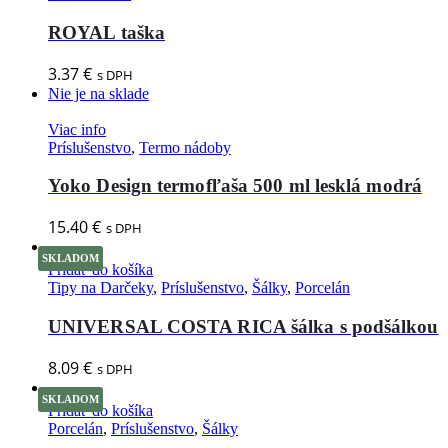
ROYAL taška
3.37
€
s DPH
Nie je na sklade
Viac info
Príslušenstvo
,
Termo nádoby
Yoko Design termofľaša 500 ml lesklá modrá
15.40
€
s DPH
SKLADOM
Pridať do košíka
Tipy na Darčeky
,
Príslušenstvo
,
Šálky
,
Porcelán
UNIVERSAL COSTA RICA šálka s podšálkou
8.09
€
s DPH
SKLADOM
Pridať do košíka
Porcelán
,
Príslušenstvo
,
Šálky