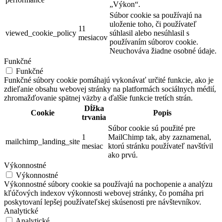
„Výkon“.
Súbor cookie sa používajú na
uloženie toho, či používateľ
11
viewed_cookie_policy
súhlasil alebo nesúhlasil s
mesiacov
používaním súborov cookie.
Neuchováva žiadne osobné údaje.
Funkčné
Funkčné
Funkčné súbory cookie pomáhajú vykonávať určité funkcie, ako je
zdieľanie obsahu webovej stránky na platformách sociálnych médií,
zhromažďovanie spätnej väzby a ďalšie funkcie tretích strán.
Dĺžka
Cookie
Popis
trvania
Súbor cookie sú použité pre
1
MailChimp tak, aby zaznamenal,
mailchimp_landing_site
mesiac
ktorú stránku používateľ navštívil
ako prvú.
Výkonnostné
Výkonnostné
Výkonnostné súbory cookie sa používajú na pochopenie a analýzu
kľúčových indexov výkonnosti webovej stránky, čo pomáha pri
poskytovaní lepšej používateľskej skúsenosti pre návštevníkov.
Analytické
Analytické