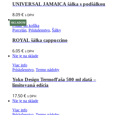
UNIVERSAL JAMAICA šálka s podšálkou
8.09
€
s DPH
SKLADOM
Pridať do košíka
Porcelán
,
Príslušenstvo
,
Šálky
ROYAL šálka cappuccino
6.05
€
s DPH
Nie je na sklade
Viac info
Príslušenstvo
,
Termo nádoby
Yoko Design Termofľaša 500 ml zlatá –
limitovaná edícia
17.50
€
s DPH
Nie je na sklade
Viac info
Príslušenstvo
,
Termo nádoby