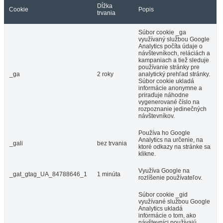
Dĺžka
Cookie
Popis
trvania
Súbor cookie _ga
využívaný službou Google
Analytics počíta údaje o
návštevníkoch, reláciách a
kampaniach a tiež sleduje
používanie stránky pre
_ga
2 roky
analytický prehľad stránky.
Súbor cookie ukladá
informácie anonymne a
priraďuje náhodne
vygenerované číslo na
rozpoznanie jedinečných
návštevníkov.
Používa ho Google
Analytics na určenie, na
_gali
bez trvania
ktoré odkazy na stránke sa
klikne.
Využíva Google na
_gat_gtag_UA_84788646_1
1 minúta
rozlíšenie používateľov.
Súbor cookie _gid
využívané službou Google
Analytics ukladá
informácie o tom, ako
návštevníci používajú