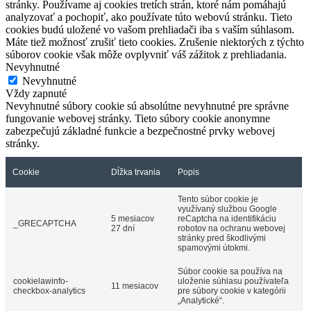
stránky. Používame aj cookies tretích strán, ktoré nám pomáhajú
analyzovať a pochopiť, ako používate túto webovú stránku. Tieto
cookies budú uložené vo vašom prehliadači iba s vaším súhlasom.
Máte tiež možnosť zrušiť tieto cookies. Zrušenie niektorých z týchto
súborov cookie však môže ovplyvniť váš zážitok z prehliadania.
Nevyhnutné
Nevyhnutné
Vždy zapnuté
Nevyhnutné súbory cookie sú absolútne nevyhnutné pre správne
fungovanie webovej stránky. Tieto súbory cookie anonymne
zabezpečujú základné funkcie a bezpečnostné prvky webovej
stránky.
Cookie
Dĺžka trvania
Popis
Tento súbor cookie je
využívaný službou Google
5 mesiacov
reCaptcha na identifikáciu
_GRECAPTCHA
27 dní
robotov na ochranu webovej
stránky pred škodlivými
spamovými útokmi.
Súbor cookie sa používa na
cookielawinfo-
uloženie súhlasu používateľa
11 mesiacov
checkbox-analytics
pre súbory cookie v kategórii
„Analytické“.