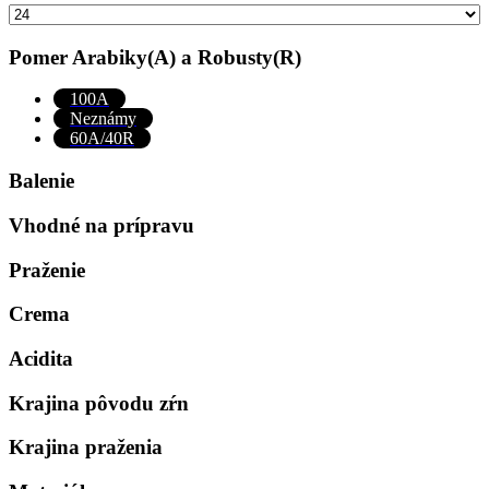
Pomer Arabiky(A) a Robusty(R)
100A
Neznámy
60A/40R
Balenie
Vhodné na prípravu
Praženie
Crema
Acidita
Krajina pôvodu zŕn
Krajina praženia