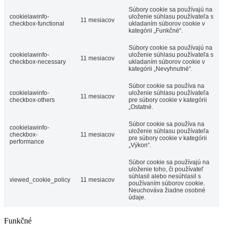
Súbory cookie sa používajú na
cookielawinfo-
uloženie súhlasu používateľa s
11 mesiacov
checkbox-functional
ukladaním súborov cookie v
kategórii „Funkčné“.
Súbory cookie sa používajú na
cookielawinfo-
uloženie súhlasu používateľa s
11 mesiacov
checkbox-necessary
ukladaním súborov cookie v
kategórii „Nevyhnutné“.
Súbor cookie sa používa na
cookielawinfo-
uloženie súhlasu používateľa
11 mesiacov
checkbox-others
pre súbory cookie v kategórii
„Ostatné.
Súbor cookie sa používa na
cookielawinfo-
uloženie súhlasu používateľa
checkbox-
11 mesiacov
pre súbory cookie v kategórii
performance
„Výkon“.
Súbor cookie sa používajú na
uloženie toho, či používateľ
súhlasil alebo nesúhlasil s
viewed_cookie_policy
11 mesiacov
používaním súborov cookie.
Neuchováva žiadne osobné
údaje.
Funkčné