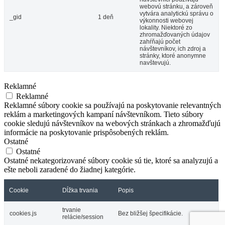
webovú stránku, a zároveň
vytvára analytickú správu o
_gid
1 deň
výkonnosti webovej
lokality. Niektoré zo
zhromažďovaných údajov
zahŕňajú počet
návštevníkov, ich zdroj a
stránky, ktoré anonymne
navštevujú.
Reklamné
Reklamné
Reklamné súbory cookie sa používajú na poskytovanie relevantných
reklám a marketingových kampaní návštevníkom. Tieto súbory
cookie sledujú návštevníkov na webových stránkach a zhromažďujú
informácie na poskytovanie prispôsobených reklám.
Ostatné
Ostatné
Ostatné nekategorizované súbory cookie sú tie, ktoré sa analyzujú a
ešte neboli zaradené do žiadnej kategórie.
Cookie
Dĺžka trvania
Popis
trvanie
cookies.js
Bez bližšej špecifikácie.
relácie/session