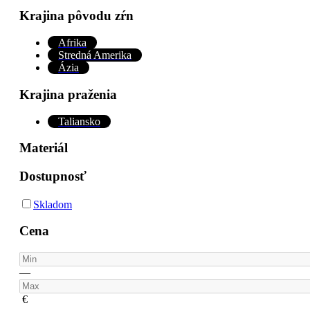
Krajina pôvodu zŕn
Afrika
Stredná Amerika
Ázia
Krajina praženia
Taliansko
Materiál
Dostupnosť
Skladom
Cena
—
€