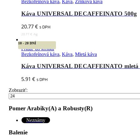
Bezkofeínová káva
,
Káva
,
Zrnková káva
Káva UNIVERSAL DECAFFEINATO 500g
20.77
€
s DPH
20.77
€
/
kg
10 - 20 DNÍ
Pridať do košíka
Bezkofeínová káva
,
Káva
,
Mletá káva
Káva UNIVERSAL DECAFFEINATO mletá 
5.91
€
s DPH
Zobraziť:
Pomer Arabiky(A) a Robusty(R)
Neznámy
Balenie