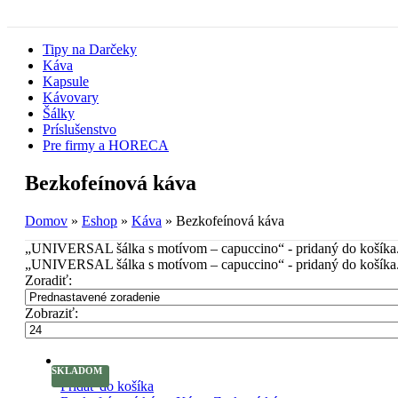
Tipy na Darčeky
Káva
Kapsule
Kávovary
Šálky
Príslušenstvo
Pre firmy a HORECA
Bezkofeínová káva
Domov
»
Eshop
»
Káva
»
Bezkofeínová káva
„UNIVERSAL šálka s motívom – capuccino“ - pridaný do košíka
„UNIVERSAL šálka s motívom – capuccino“ - pridaný do košíka
Zoradiť:
Zobraziť:
SKLADOM
Pridať do košíka