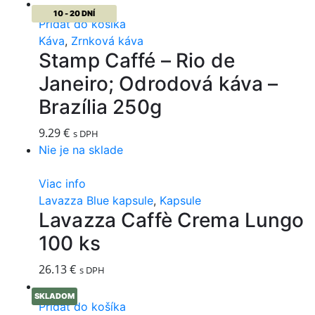
10 - 20 DNÍ
Pridať do košíka
Káva
,
Zrnková káva
Stamp Caffé – Rio de
Janeiro; Odrodová káva –
Brazília 250g
9.29
€
s DPH
Nie je na sklade
Viac info
Lavazza Blue kapsule
,
Kapsule
Lavazza Caffè Crema Lungo
100 ks
26.13
€
s DPH
SKLADOM
Pridať do košíka