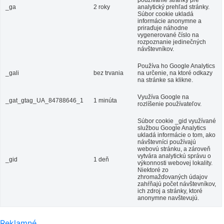
používanie stránky pre
_ga
2 roky
analytický prehľad stránky.
Súbor cookie ukladá
informácie anonymne a
priraďuje náhodne
vygenerované číslo na
rozpoznanie jedinečných
návštevníkov.
Používa ho Google Analytics
_gali
bez trvania
na určenie, na ktoré odkazy
na stránke sa klikne.
Využíva Google na
_gat_gtag_UA_84788646_1
1 minúta
rozlíšenie používateľov.
Súbor cookie _gid využívané
službou Google Analytics
ukladá informácie o tom, ako
návštevníci používajú
webovú stránku, a zároveň
vytvára analytickú správu o
_gid
1 deň
výkonnosti webovej lokality.
Niektoré zo
zhromažďovaných údajov
zahŕňajú počet návštevníkov,
ich zdroj a stránky, ktoré
anonymne navštevujú.
Reklamné