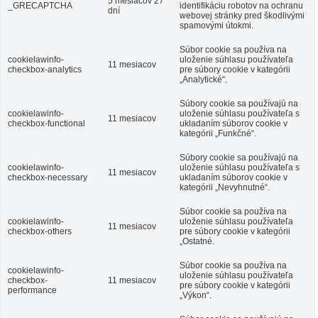
5 mesiacov 27
_GRECAPTCHA
identifikáciu robotov na ochranu
dní
webovej stránky pred škodlivými
spamovými útokmi.
Súbor cookie sa používa na
cookielawinfo-
uloženie súhlasu používateľa
11 mesiacov
checkbox-analytics
pre súbory cookie v kategórii
„Analytické“.
Súbory cookie sa používajú na
cookielawinfo-
uloženie súhlasu používateľa s
11 mesiacov
checkbox-functional
ukladaním súborov cookie v
kategórii „Funkčné“.
Súbory cookie sa používajú na
cookielawinfo-
uloženie súhlasu používateľa s
11 mesiacov
checkbox-necessary
ukladaním súborov cookie v
kategórii „Nevyhnutné“.
Súbor cookie sa používa na
cookielawinfo-
uloženie súhlasu používateľa
11 mesiacov
checkbox-others
pre súbory cookie v kategórii
„Ostatné.
Súbor cookie sa používa na
cookielawinfo-
uloženie súhlasu používateľa
checkbox-
11 mesiacov
pre súbory cookie v kategórii
performance
„Výkon“.