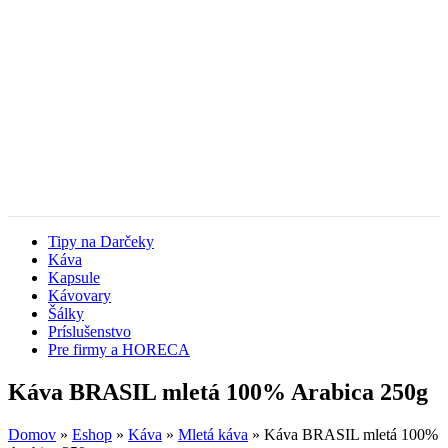
Tipy na Darčeky
Káva
Kapsule
Kávovary
Šálky
Príslušenstvo
Pre firmy a HORECA
Káva BRASIL mletá 100% Arabica 250g
Domov
»
Eshop
»
Káva
»
Mletá káva
»
Káva BRASIL mletá 100%