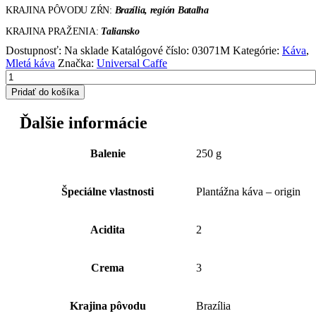
KRAJINA PÔVODU ZŔN:
Brazília, región Batalha
KRAJINA PRAŽENIA:
Taliansko
Dostupnosť:
Na sklade
Katalógové číslo:
03071M
Kategórie:
Káva
,
Mletá káva
Značka:
Universal Caffe
Pridať do košíka
Ďalšie informácie
Balenie
250 g
Špeciálne vlastnosti
Plantážna káva – origin
Acidita
2
Crema
3
Krajina pôvodu
Brazília