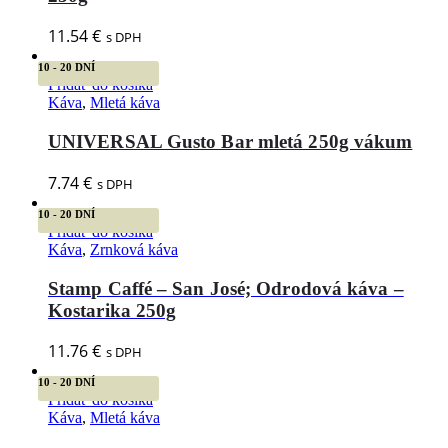
11.54
€
s DPH
10 - 20 DNÍ
Pridať do košíka
Káva
,
Mletá káva
UNIVERSAL Gusto Bar mletá 250g vákum
7.74
€
s DPH
10 - 20 DNÍ
Pridať do košíka
Káva
,
Zrnková káva
Stamp Caffé – San José; Odrodová káva –
Kostarika 250g
11.76
€
s DPH
10 - 20 DNÍ
Pridať do košíka
Káva
,
Mletá káva