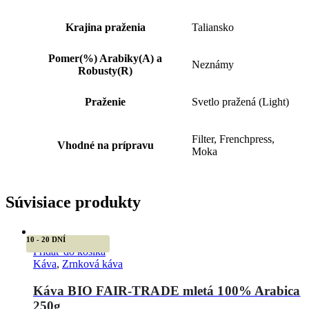
Krajina praženia
Taliansko
Pomer(%) Arabiky(A) a
Neznámy
Robusty(R)
Praženie
Svetlo pražená (Light)
Filter, Frenchpress,
Vhodné na prípravu
Moka
Súvisiace produkty
10 - 20 DNÍ
Pridať do košíka
Káva
,
Zrnková káva
Káva BIO FAIR-TRADE mletá 100% Arabica
250g