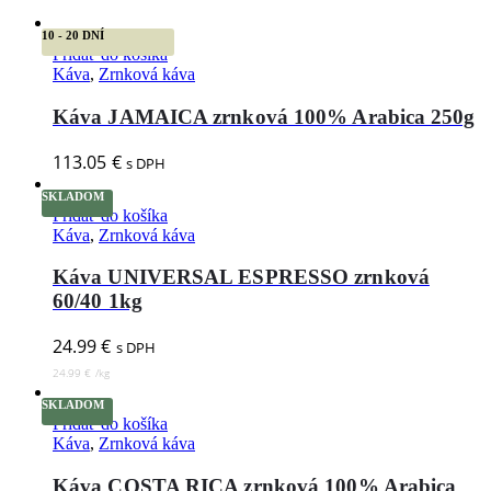
10 - 20 DNÍ
Pridať do košíka
Káva
,
Zrnková káva
Káva JAMAICA zrnková 100% Arabica 250g
113.05
€
s DPH
SKLADOM
Pridať do košíka
Káva
,
Zrnková káva
Káva UNIVERSAL ESPRESSO zrnková
60/40 1kg
24.99
€
s DPH
24.99
€
/
kg
SKLADOM
Pridať do košíka
Káva
,
Zrnková káva
Káva COSTA RICA zrnková 100% Arabica