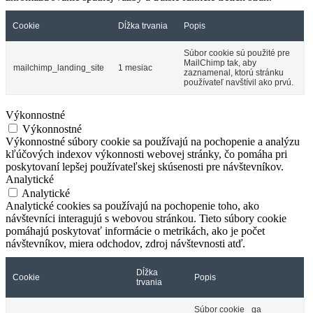
Cookie
Dĺžka trvania
Popis
Súbor cookie sú použité pre
MailChimp tak, aby
mailchimp_landing_site
1 mesiac
zaznamenal, ktorú stránku
používateľ navštívil ako prvú.
Výkonnostné
Výkonnostné
Výkonnostné súbory cookie sa používajú na pochopenie a analýzu
kľúčových indexov výkonnosti webovej stránky, čo pomáha pri
poskytovaní lepšej používateľskej skúsenosti pre návštevníkov.
Analytické
Analytické
Analytické cookies sa používajú na pochopenie toho, ako
návštevníci interagujú s webovou stránkou. Tieto súbory cookie
pomáhajú poskytovať informácie o metrikách, ako je počet
návštevníkov, miera odchodov, zdroj návštevnosti atď.
Dĺžka
Cookie
Popis
trvania
Súbor cookie _ga