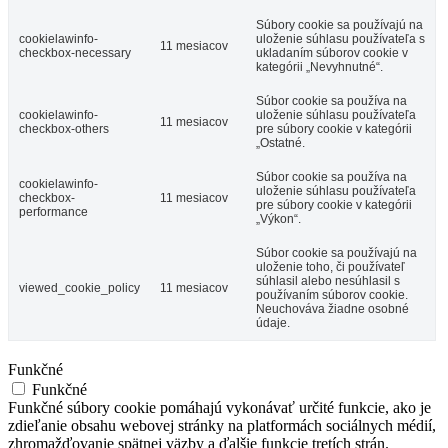
Súbory cookie sa používajú na
cookielawinfo-
uloženie súhlasu používateľa s
11 mesiacov
checkbox-necessary
ukladaním súborov cookie v
kategórii „Nevyhnutné“.
Súbor cookie sa používa na
cookielawinfo-
uloženie súhlasu používateľa
11 mesiacov
checkbox-others
pre súbory cookie v kategórii
„Ostatné.
Súbor cookie sa používa na
cookielawinfo-
uloženie súhlasu používateľa
checkbox-
11 mesiacov
pre súbory cookie v kategórii
performance
„Výkon“.
Súbor cookie sa používajú na
uloženie toho, či používateľ
súhlasil alebo nesúhlasil s
viewed_cookie_policy
11 mesiacov
používaním súborov cookie.
Neuchováva žiadne osobné
údaje.
Funkčné
Funkčné
Funkčné súbory cookie pomáhajú vykonávať určité funkcie, ako je
zdieľanie obsahu webovej stránky na platformách sociálnych médií,
zhromažďovanie spätnej väzby a ďalšie funkcie tretích strán.