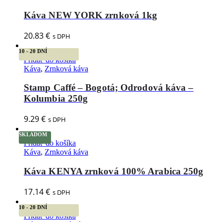
Káva NEW YORK zrnková 1kg
20.83
€
s DPH
10 - 20 DNÍ
Pridať do košíka
Káva
,
Zrnková káva
Stamp Caffé – Bogotá; Odrodová káva –
Kolumbia 250g
9.29
€
s DPH
SKLADOM
Pridať do košíka
Káva
,
Zrnková káva
Káva KENYA zrnková 100% Arabica 250g
17.14
€
s DPH
10 - 20 DNÍ
Pridať do košíka