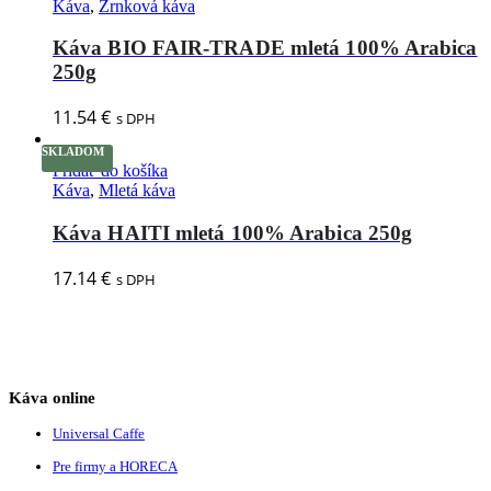
Káva
,
Zrnková káva
Káva BIO FAIR-TRADE mletá 100% Arabica
250g
11.54
€
s DPH
SKLADOM
Pridať do košíka
Káva
,
Mletá káva
Káva HAITI mletá 100% Arabica 250g
17.14
€
s DPH
Káva online
Universal Caffe
Pre firmy a HORECA