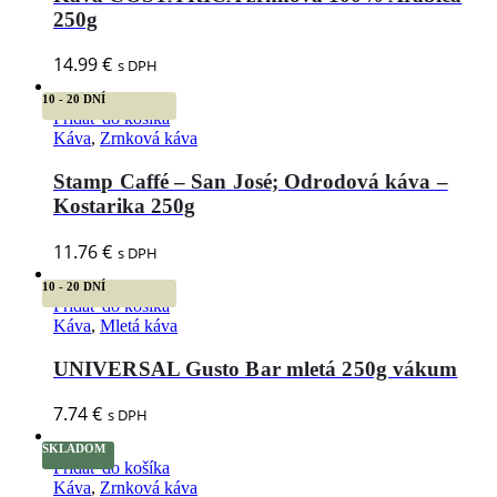
250g
14.99
€
s DPH
10 - 20 DNÍ
Pridať do košíka
Káva
,
Zrnková káva
Stamp Caffé – San José; Odrodová káva –
Kostarika 250g
11.76
€
s DPH
10 - 20 DNÍ
Pridať do košíka
Káva
,
Mletá káva
UNIVERSAL Gusto Bar mletá 250g vákum
7.74
€
s DPH
SKLADOM
Pridať do košíka
Káva
,
Zrnková káva