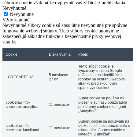
súborov cookie však môže ovplyvniť váš zážitok z prehliadania.
Nevyhnutné
Nevyhnutné
Vždy zapnuté
Nevyhnutné súbory cookie sú absolútne nevyhnutné pre správne
fungovanie webovej stránky. Tieto súbory cookie anonymne
zabezpečujú základné funkcie a bezpečnostné prvky webovej
stránky.
Cookie
Dĺžka trvania
Popis
Tento súbor cookie je
využívaný službou Google
5 mesiacov
reCaptcha na identifikáciu
_GRECAPTCHA
27 dní
robotov na ochranu webovej
stránky pred škodlivými
spamovými útokmi.
Súbor cookie sa používa na
cookielawinfo-
uloženie súhlasu používateľa
11 mesiacov
checkbox-analytics
pre súbory cookie v kategórii
„Analytické“.
Súbory cookie sa používajú na
cookielawinfo-
uloženie súhlasu používateľa s
11 mesiacov
checkbox-functional
ukladaním súborov cookie v
kategórii „Funkčné“.