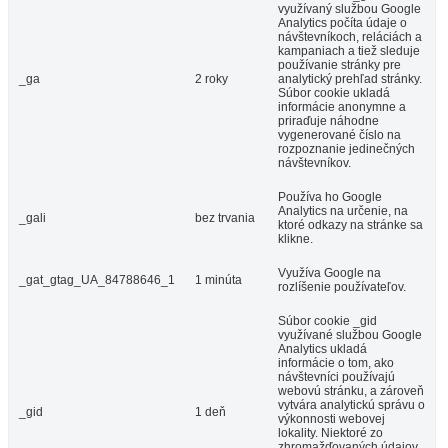
využívaný službou Google
Analytics počíta údaje o
návštevníkoch, reláciách a
kampaniach a tiež sleduje
používanie stránky pre
_ga
2 roky
analytický prehľad stránky.
Súbor cookie ukladá
informácie anonymne a
priraďuje náhodne
vygenerované číslo na
rozpoznanie jedinečných
návštevníkov.
Používa ho Google
Analytics na určenie, na
_gali
bez trvania
ktoré odkazy na stránke sa
klikne.
Využíva Google na
_gat_gtag_UA_84788646_1
1 minúta
rozlíšenie používateľov.
Súbor cookie _gid
využívané službou Google
Analytics ukladá
informácie o tom, ako
návštevníci používajú
webovú stránku, a zároveň
vytvára analytickú správu o
_gid
1 deň
výkonnosti webovej
lokality. Niektoré zo
zhromažďovaných údajov