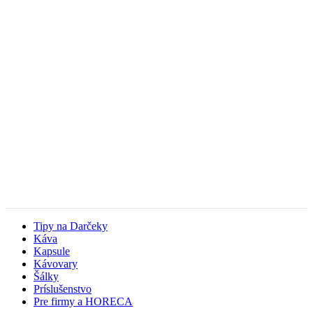
Tipy na Darčeky
Káva
Kapsule
Kávovary
Šálky
Príslušenstvo
Pre firmy a HORECA