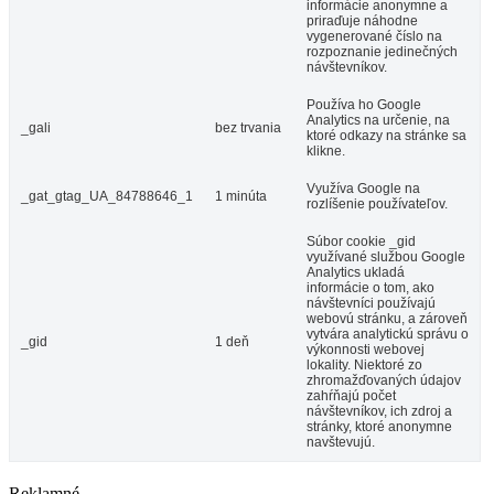
informácie anonymne a
priraďuje náhodne
vygenerované číslo na
rozpoznanie jedinečných
návštevníkov.
Používa ho Google
Analytics na určenie, na
_gali
bez trvania
ktoré odkazy na stránke sa
klikne.
Využíva Google na
_gat_gtag_UA_84788646_1
1 minúta
rozlíšenie používateľov.
Súbor cookie _gid
využívané službou Google
Analytics ukladá
informácie o tom, ako
návštevníci používajú
webovú stránku, a zároveň
vytvára analytickú správu o
_gid
1 deň
výkonnosti webovej
lokality. Niektoré zo
zhromažďovaných údajov
zahŕňajú počet
návštevníkov, ich zdroj a
stránky, ktoré anonymne
navštevujú.
Reklamné