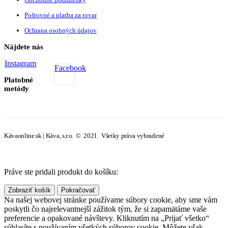
Poštovné a platba za tovar
Ochrana osobných údajov
Nájdete nás
Instagram
Facebook
Platobné
metódy
Kávaonline.sk | Káva, s.r.o. © 2021. Všetky práva vyhradené
Práve ste pridali produkt do košíku:
Zobraziť košík
Pokračovať
Na našej webovej stránke používame súbory cookie, aby sme vám
poskytli čo najrelevantnejší zážitok tým, že si zapamätáme vaše
preferencie a opakované návštevy. Kliknutím na „Prijať všetko“
súhlasíte s používaním všetkých súborov cookie. Môžete však