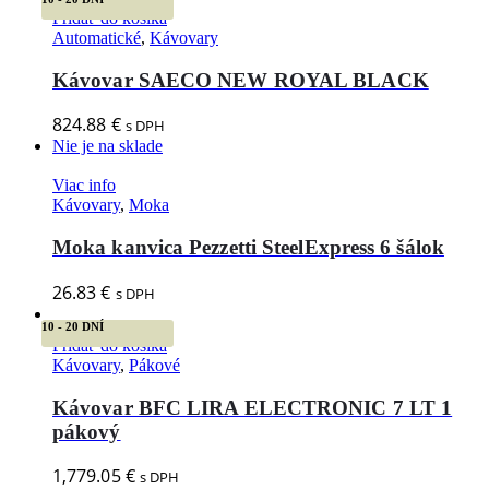
Pridať do košíka
Automatické
,
Kávovary
Kávovar SAECO NEW ROYAL BLACK
824.88
€
s DPH
Nie je na sklade
Viac info
Kávovary
,
Moka
Moka kanvica Pezzetti SteelExpress 6 šálok
26.83
€
s DPH
10 - 20 DNÍ
Pridať do košíka
Kávovary
,
Pákové
Kávovar BFC LIRA ELECTRONIC 7 LT 1
pákový
1,779.05
€
s DPH