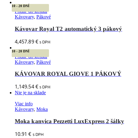
10 - 20 DNÍ
Pridať do košíka
Kávovary
,
Pákové
Kávovar Royal T2 automatický 3 pákový
4,457.89
€
s DPH
10 - 20 DNÍ
Pridať do košíka
Kávovary
,
Pákové
KÁVOVAR ROYAL GIOVE 1 PÁKOVÝ
1,149.54
€
s DPH
Nie je na sklade
Viac info
Kávovary
,
Moka
Moka kanvica Pezzetti LuxExpress 2 šálky
10.91
€
s DPH