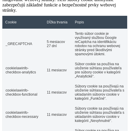
zabezpečujú základné funkcie a bezpečnostné prvky webovej
stránky.
Cookie
Dĺžka trvania
Popis
Tento súbor cookie je
využívaný službou Google
5 mesiacov
reCaptcha na identifikáciu
_GRECAPTCHA
27 dní
robotov na ochranu webovej
stránky pred škodlivými
spamovými útokmi.
Súbor cookie sa používa na
cookielawinfo-
uloženie súhlasu používateľa
11 mesiacov
checkbox-analytics
pre súbory cookie v kategórii
„Analytické“.
Súbory cookie sa používajú na
cookielawinfo-
uloženie súhlasu používateľa s
11 mesiacov
checkbox-functional
ukladaním súborov cookie v
kategórii „Funkčné“.
Súbory cookie sa používajú na
cookielawinfo-
uloženie súhlasu používateľa s
11 mesiacov
checkbox-necessary
ukladaním súborov cookie v
kategórii „Nevyhnutné“.
Súbor cookie sa používa na