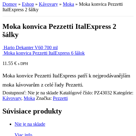
Domov
»
Eshop
»
Kávovary
»
Moka
»
Moka konvica Pezzetti
ItalExpress 2 šálky
Moka konvica Pezzetti ItalExpress 2
šálky
Hario Dekanter V60 700 ml
Moka konvica Pezzetti ItalExpress 6 šálok
11.55
€
s DPH
Moka konvice Pezzetti ItalExpress patří k nejprodávanějším
moka kávovarům z celé řady Pezzetti.
Dostupnosť:
Nie je na sklade
Katalógové číslo:
PZ43032
Kategórie:
Kávovary
,
Moka
Značka:
Pezzetti
Súvisiace produkty
Nie je na sklade
Viac info