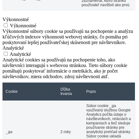
zaznamenal, ktorú stránku
používateľ navštívil ako prvú.
Výkonnostné
Výkonnostné
Výkonnostné súbory cookie sa používajú na pochopenie a analýzu
kľúčových indexov výkonnosti webovej stránky, čo pomáha pri
poskytovaní lepšej používateľskej skúsenosti pre návštevníkov.
Analytické
Analytické
Analytické cookies sa používajú na pochopenie toho, ako
návštevníci interagujú s webovou stránkou. Tieto súbory cookie
pomáhajú poskytovať informácie o metrikách, ako je počet
návštevníkov, miera odchodov, zdroj návštevnosti atď.
Dĺžka
Cookie
Popis
trvania
Súbor cookie _ga
využívaný službou Google
Analytics počíta údaje o
návštevníkoch, reláciách a
kampaniach a tiež sleduje
používanie stránky pre
_ga
2 roky
analytický prehľad stránky.
Súbor cookie ukladá