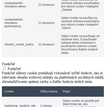
cookielawinfo-
uloženie súhlasu používateľa
11 mesiacov
checkbox-others
pre súbory cookie v kategórii
„Ostatné.
Súbor cookie sa používa na
cookielawinfo-
uloženie súhlasu používateľa
checkbox-
11 mesiacov
pre súbory cookie v kategórii
performance
„Výkon“.
Súbor cookie sa používajú na
uloženie toho, či používateľ
súhlasil alebo nesúhlasil s
viewed_cookie_policy
11 mesiacov
používaním súborov cookie.
Neuchováva žiadne osobné
údaje.
Funkčné
Funkčné
Funkčné súbory cookie pomáhajú vykonávať určité funkcie, ako je
zdieľanie obsahu webovej stránky na platformách sociálnych médií,
zhromažďovanie spätnej väzby a ďalšie funkcie tretích strán.
Cookie
Dĺžka trvania
Popis
Súbor cookie sú použité pre
MailChimp tak, aby
mailchimp_landing_site
1 mesiac