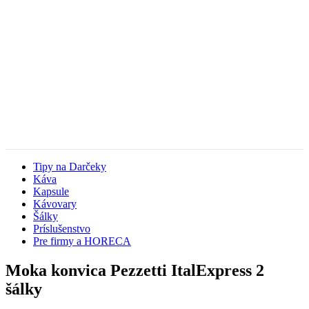
Tipy na Darčeky
Káva
Kapsule
Kávovary
Šálky
Príslušenstvo
Pre firmy a HORECA
Moka konvica Pezzetti ItalExpress 2
šálky