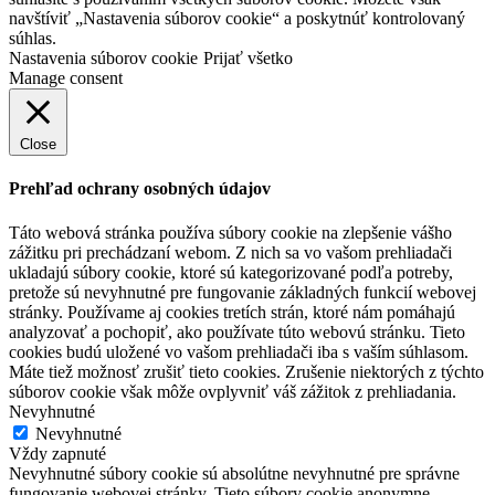
navštíviť „Nastavenia súborov cookie“ a poskytnúť kontrolovaný
súhlas.
Nastavenia súborov cookie
Prijať všetko
Manage consent
Close
Prehľad ochrany osobných údajov
Táto webová stránka používa súbory cookie na zlepšenie vášho
zážitku pri prechádzaní webom. Z nich sa vo vašom prehliadači
ukladajú súbory cookie, ktoré sú kategorizované podľa potreby,
pretože sú nevyhnutné pre fungovanie základných funkcií webovej
stránky. Používame aj cookies tretích strán, ktoré nám pomáhajú
analyzovať a pochopiť, ako používate túto webovú stránku. Tieto
cookies budú uložené vo vašom prehliadači iba s vaším súhlasom.
Máte tiež možnosť zrušiť tieto cookies. Zrušenie niektorých z týchto
súborov cookie však môže ovplyvniť váš zážitok z prehliadania.
Nevyhnutné
Nevyhnutné
Vždy zapnuté
Nevyhnutné súbory cookie sú absolútne nevyhnutné pre správne
fungovanie webovej stránky. Tieto súbory cookie anonymne