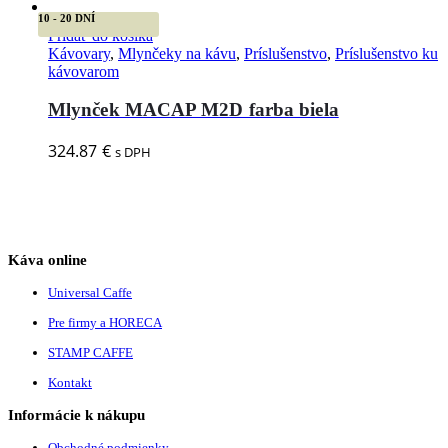
10 - 20 DNÍ
Pridať do košíka
Kávovary
,
Mlynčeky na kávu
,
Príslušenstvo
,
Príslušenstvo ku
kávovarom
Mlynček MACAP M2D farba biela
324.87
€
s DPH
Káva online
Universal Caffe
Pre firmy a HORECA
STAMP CAFFE
Kontakt
Informácie k nákupu
Obchodné podmienky