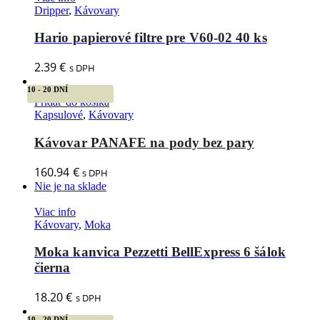
Dripper
,
Kávovary
Hario papierové filtre pre V60-02 40 ks
2.39
€
s DPH
10 - 20 DNÍ
Pridať do košíka
Kapsulové
,
Kávovary
Kávovar PANAFE na pody bez pary
160.94
€
s DPH
Nie je na sklade
Viac info
Kávovary
,
Moka
Moka kanvica Pezzetti BellExpress 6 šálok
čierna
18.20
€
s DPH
10 - 20 DNÍ