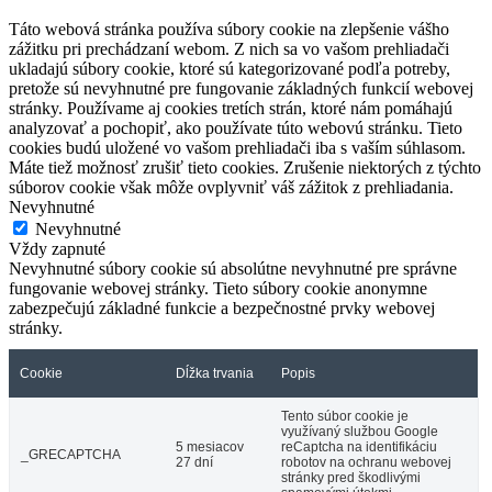
Táto webová stránka používa súbory cookie na zlepšenie vášho
zážitku pri prechádzaní webom. Z nich sa vo vašom prehliadači
ukladajú súbory cookie, ktoré sú kategorizované podľa potreby,
pretože sú nevyhnutné pre fungovanie základných funkcií webovej
stránky. Používame aj cookies tretích strán, ktoré nám pomáhajú
analyzovať a pochopiť, ako používate túto webovú stránku. Tieto
cookies budú uložené vo vašom prehliadači iba s vaším súhlasom.
Máte tiež možnosť zrušiť tieto cookies. Zrušenie niektorých z týchto
súborov cookie však môže ovplyvniť váš zážitok z prehliadania.
Nevyhnutné
Nevyhnutné
Vždy zapnuté
Nevyhnutné súbory cookie sú absolútne nevyhnutné pre správne
fungovanie webovej stránky. Tieto súbory cookie anonymne
zabezpečujú základné funkcie a bezpečnostné prvky webovej
stránky.
Cookie
Dĺžka trvania
Popis
Tento súbor cookie je
využívaný službou Google
5 mesiacov
reCaptcha na identifikáciu
_GRECAPTCHA
27 dní
robotov na ochranu webovej
stránky pred škodlivými