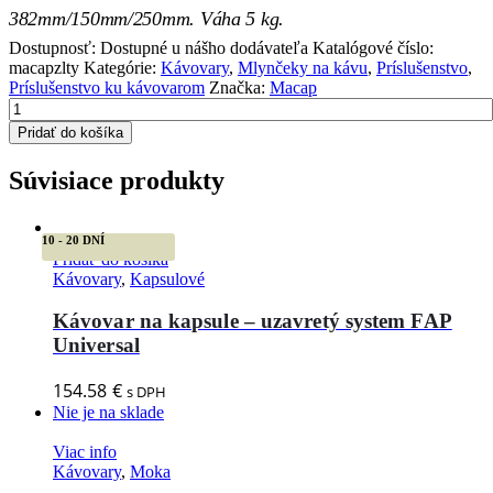
382mm/150mm/250mm. Váha 5 kg.
Dostupnosť:
Dostupné u nášho dodávateľa
Katalógové číslo:
macapzlty
Kategórie:
Kávovary
,
Mlynčeky na kávu
,
Príslušenstvo
,
Príslušenstvo ku kávovarom
Značka:
Macap
Pridať do košíka
Súvisiace produkty
10 - 20 DNÍ
Pridať do košíka
Kávovary
,
Kapsulové
Kávovar na kapsule – uzavretý system FAP
Universal
154.58
€
s DPH
Nie je na sklade
Viac info
Kávovary
,
Moka