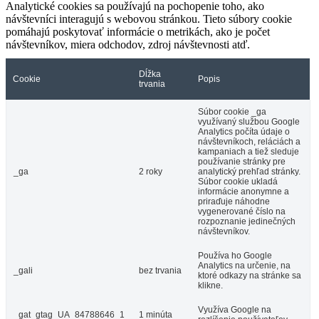
Analytické cookies sa používajú na pochopenie toho, ako
návštevníci interagujú s webovou stránkou. Tieto súbory cookie
pomáhajú poskytovať informácie o metrikách, ako je počet
návštevníkov, miera odchodov, zdroj návštevnosti atď.
Dĺžka
Cookie
Popis
trvania
Súbor cookie _ga
využívaný službou Google
Analytics počíta údaje o
návštevníkoch, reláciách a
kampaniach a tiež sleduje
používanie stránky pre
_ga
2 roky
analytický prehľad stránky.
Súbor cookie ukladá
informácie anonymne a
priraďuje náhodne
vygenerované číslo na
rozpoznanie jedinečných
návštevníkov.
Používa ho Google
Analytics na určenie, na
_gali
bez trvania
ktoré odkazy na stránke sa
klikne.
Využíva Google na
_gat_gtag_UA_84788646_1
1 minúta