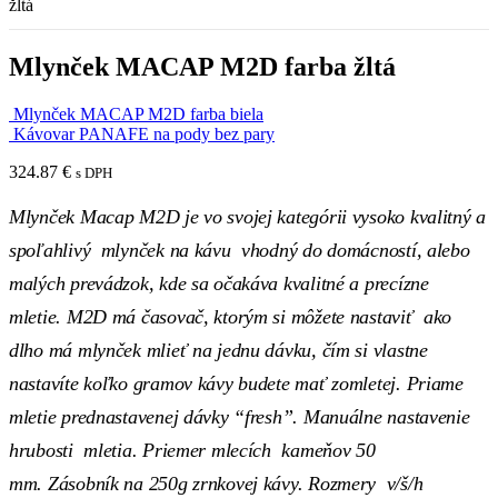
žltá
Mlynček MACAP M2D farba žltá
Mlynček MACAP M2D farba biela
Kávovar PANAFE na pody bez pary
324.87
€
s DPH
Mlynček Macap M2D je vo svojej kategórii vysoko kvalitný a
spoľahlivý mlynček na kávu vhodný do domácností, alebo
malých prevádzok, kde sa očakáva kvalitné a precízne
mletie. M2D má časovač, ktorým si môžete nastaviť ako
dlho má mlynček mlieť na jednu dávku, čím si vlastne
nastavíte koľko gramov kávy budete mať zomletej. Priame
mletie prednastavenej dávky “fresh”. Manuálne nastavenie
hrubosti mletia. Priemer mlecích kameňov 50
mm. Zásobník na 250g zrnkovej kávy. Rozmery v/š/h