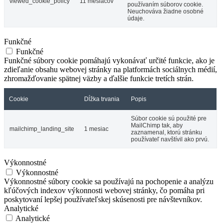
viewed_cookie_policy
11 mesiacov
používaním súborov cookie.
Neuchováva žiadne osobné
údaje.
Funkčné
Funkčné
Funkčné súbory cookie pomáhajú vykonávať určité funkcie, ako je
zdieľanie obsahu webovej stránky na platformách sociálnych médií,
zhromažďovanie spätnej väzby a ďalšie funkcie tretích strán.
Cookie
Dĺžka trvania
Popis
Súbor cookie sú použité pre
MailChimp tak, aby
mailchimp_landing_site
1 mesiac
zaznamenal, ktorú stránku
používateľ navštívil ako prvú.
Výkonnostné
Výkonnostné
Výkonnostné súbory cookie sa používajú na pochopenie a analýzu
kľúčových indexov výkonnosti webovej stránky, čo pomáha pri
poskytovaní lepšej používateľskej skúsenosti pre návštevníkov.
Analytické
Analytické