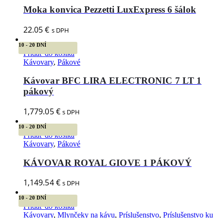
Moka konvica Pezzetti LuxExpress 6 šálok
22.05
€
s DPH
10 - 20 DNÍ
Pridať do košíka
Kávovary
,
Pákové
Kávovar BFC LIRA ELECTRONIC 7 LT 1
pákový
1,779.05
€
s DPH
10 - 20 DNÍ
Pridať do košíka
Kávovary
,
Pákové
KÁVOVAR ROYAL GIOVE 1 PÁKOVÝ
1,149.54
€
s DPH
10 - 20 DNÍ
Pridať do košíka
Kávovary
,
Mlynčeky na kávu
,
Príslušenstvo
,
Príslušenstvo ku