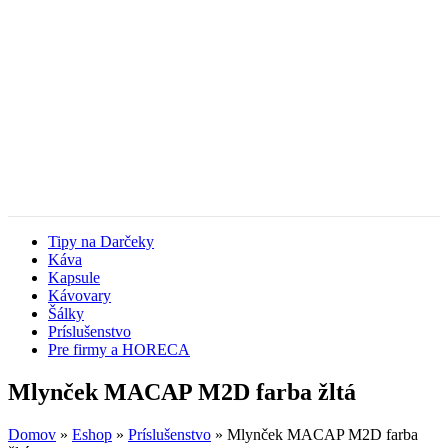
Tipy na Darčeky
Káva
Kapsule
Kávovary
Šálky
Príslušenstvo
Pre firmy a HORECA
Mlynček MACAP M2D farba žltá
Domov
»
Eshop
»
Príslušenstvo
»
Mlynček MACAP M2D farba