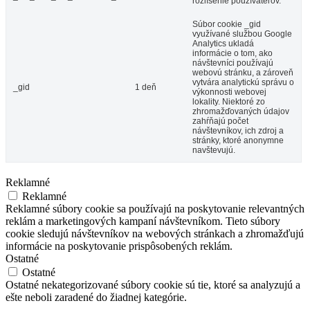
rozlíšenie používateľov.
Súbor cookie _gid
využívané službou Google
Analytics ukladá
informácie o tom, ako
návštevníci používajú
webovú stránku, a zároveň
vytvára analytickú správu o
_gid
1 deň
výkonnosti webovej
lokality. Niektoré zo
zhromažďovaných údajov
zahŕňajú počet
návštevníkov, ich zdroj a
stránky, ktoré anonymne
navštevujú.
Reklamné
Reklamné
Reklamné súbory cookie sa používajú na poskytovanie relevantných
reklám a marketingových kampaní návštevníkom. Tieto súbory
cookie sledujú návštevníkov na webových stránkach a zhromažďujú
informácie na poskytovanie prispôsobených reklám.
Ostatné
Ostatné
Ostatné nekategorizované súbory cookie sú tie, ktoré sa analyzujú a
ešte neboli zaradené do žiadnej kategórie.