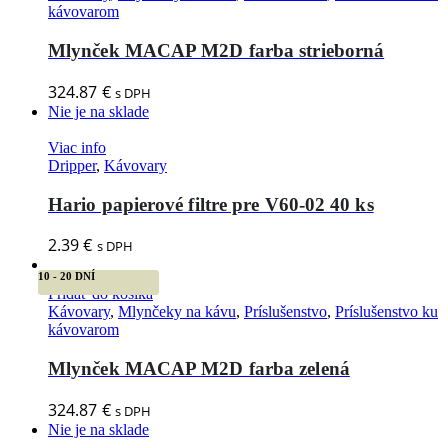
kávovarom
Mlynček MACAP M2D farba strieborná
324.87
€
s DPH
Nie je na sklade
Viac info
Dripper
,
Kávovary
Hario papierové filtre pre V60-02 40 ks
2.39
€
s DPH
10 - 20 DNÍ
Pridať do košíka
Kávovary
,
Mlynčeky na kávu
,
Príslušenstvo
,
Príslušenstvo ku
kávovarom
Mlynček MACAP M2D farba zelená
324.87
€
s DPH
Nie je na sklade