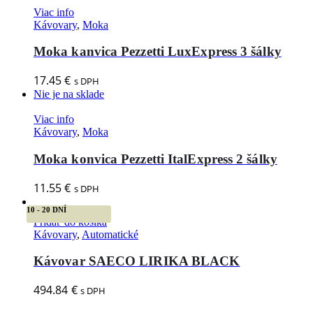
Viac info
Kávovary
,
Moka
Moka kanvica Pezzetti LuxExpress 3 šálky
17.45
€
s DPH
Nie je na sklade
Viac info
Kávovary
,
Moka
Moka konvica Pezzetti ItalExpress 2 šálky
11.55
€
s DPH
10 - 20 DNÍ
Pridať do košíka
Kávovary
,
Automatické
Kávovar SAECO LIRIKA BLACK
494.84
€
s DPH