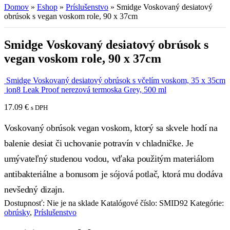
Domov
»
Eshop
»
Príslušenstvo
»
Smidge Voskovaný desiatový
obrúsok s vegan voskom role, 90 x 37cm
Smidge Voskovaný desiatový obrúsok s
vegan voskom role, 90 x 37cm
Smidge Voskovaný desiatový obrúsok s včelím voskom, 35 x 35cm
ion8 Leak Proof nerezová termoska Grey, 500 ml
17.09
€
s DPH
Voskovaný obrúsok vegan voskom, ktorý sa skvele hodí na
balenie desiat či uchovanie potravín v chladničke. Je
umývateľný studenou vodou, vďaka použitým materiálom
antibakteriálne a bonusom je sójová potlač, ktorá mu dodáva
nevšedný dizajn.
Dostupnosť:
Nie je na sklade
Katalógové číslo:
SMID92
Kategórie:
obrúsky
,
Príslušenstvo