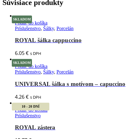
Súvisiace produkty
SKLADOM
Pridať do košíka
Príslušenstvo
,
Šálky
,
Porcelán
ROYAL šálka cappuccino
6.05
€
s DPH
SKLADOM
Pridať do košíka
Príslušenstvo
,
Šálky
,
Porcelán
UNIVERSAL šálka s motívom – capuccino
4.26
€
s DPH
10 - 20 DNÍ
Pridať do košíka
Príslušenstvo
ROYAL zástera