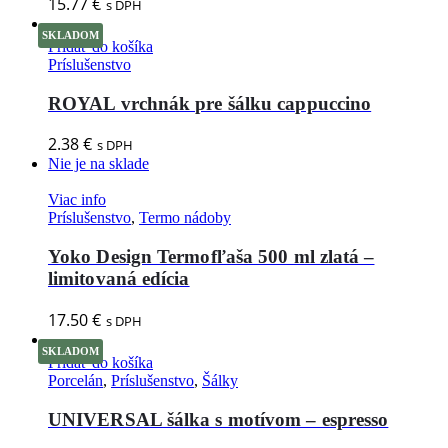
15.77
€
s DPH
SKLADOM
Pridať do košíka
Príslušenstvo
ROYAL vrchnák pre šálku cappuccino
2.38
€
s DPH
Nie je na sklade
Viac info
Príslušenstvo
,
Termo nádoby
Yoko Design Termofľaša 500 ml zlatá –
limitovaná edícia
17.50
€
s DPH
SKLADOM
Pridať do košíka
Porcelán
,
Príslušenstvo
,
Šálky
UNIVERSAL šálka s motívom – espresso