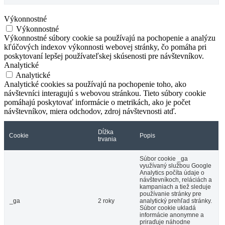
Výkonnostné
Výkonnostné
Výkonnostné súbory cookie sa používajú na pochopenie a analýzu
kľúčových indexov výkonnosti webovej stránky, čo pomáha pri
poskytovaní lepšej používateľskej skúsenosti pre návštevníkov.
Analytické
Analytické
Analytické cookies sa používajú na pochopenie toho, ako
návštevníci interagujú s webovou stránkou. Tieto súbory cookie
pomáhajú poskytovať informácie o metrikách, ako je počet
návštevníkov, miera odchodov, zdroj návštevnosti atď.
Dĺžka
Cookie
Popis
trvania
Súbor cookie _ga
využívaný službou Google
Analytics počíta údaje o
návštevníkoch, reláciách a
kampaniach a tiež sleduje
používanie stránky pre
_ga
2 roky
analytický prehľad stránky.
Súbor cookie ukladá
informácie anonymne a
priraďuje náhodne