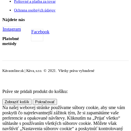
Poštovné a platba za tovar
Ochrana osobných údajov
Nájdete nás
Instagram
Facebook
Platobné
metódy
Kávaonline.sk | Káva, s.r.o. © 2021. Všetky práva vyhradené
Práve ste pridali produkt do košíku:
Zobraziť košík
Pokračovať
Na našej webovej stránke používame súbory cookie, aby sme vám
poskytli čo najrelevantnejší zážitok tým, že si zapamätáme vaše
preferencie a opakované návštevy. Kliknutím na „Prijať všetko“
súhlasíte s používaním všetkých súborov cookie. Môžete však
navštíviť „Nastavenia súborov cookie“ a poskytnúť kontrolovaný