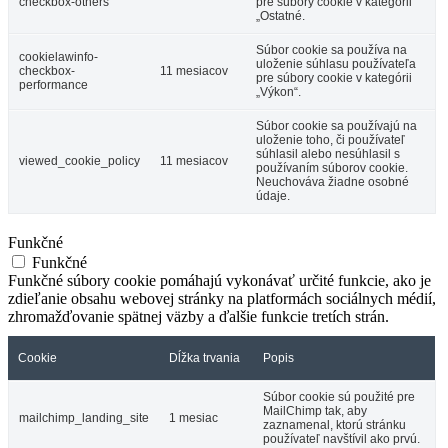
checkbox-others
pre súbory cookie v kategórii
„Ostatné.
Súbor cookie sa používa na
cookielawinfo-
uloženie súhlasu používateľa
checkbox-
11 mesiacov
pre súbory cookie v kategórii
performance
„Výkon“.
Súbor cookie sa používajú na
uloženie toho, či používateľ
súhlasil alebo nesúhlasil s
viewed_cookie_policy
11 mesiacov
používaním súborov cookie.
Neuchováva žiadne osobné
údaje.
Funkčné
Funkčné
Funkčné súbory cookie pomáhajú vykonávať určité funkcie, ako je
zdieľanie obsahu webovej stránky na platformách sociálnych médií,
zhromažďovanie spätnej väzby a ďalšie funkcie tretích strán.
Cookie
Dĺžka trvania
Popis
Súbor cookie sú použité pre
MailChimp tak, aby
mailchimp_landing_site
1 mesiac
zaznamenal, ktorú stránku
používateľ navštívil ako prvú.