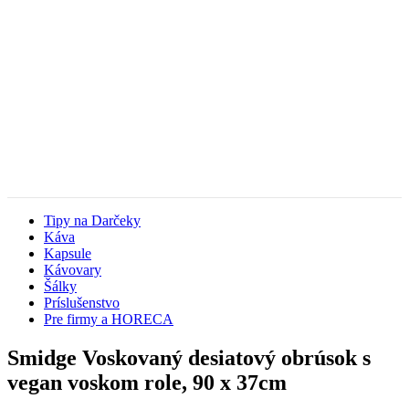
Tipy na Darčeky
Káva
Kapsule
Kávovary
Šálky
Príslušenstvo
Pre firmy a HORECA
Smidge Voskovaný desiatový obrúsok s
vegan voskom role, 90 x 37cm