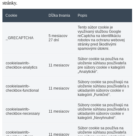
stránky.
Cookie
Dĺžka trvania
Popis
Tento súbor cookie je
využívaný službou Google
5 mesiacov
reCaptcha na identifikáciu
_GRECAPTCHA
27 dní
robotov na ochranu webovej
stránky pred škodlivými
spamovými útokmi.
Súbor cookie sa používa na
cookielawinfo-
uloženie súhlasu používateľa
11 mesiacov
checkbox-analytics
pre súbory cookie v kategórii
„Analytické“.
Súbory cookie sa používajú na
cookielawinfo-
uloženie súhlasu používateľa s
11 mesiacov
checkbox-functional
ukladaním súborov cookie v
kategórii „Funkčné“.
Súbory cookie sa používajú na
cookielawinfo-
uloženie súhlasu používateľa s
11 mesiacov
checkbox-necessary
ukladaním súborov cookie v
kategórii „Nevyhnutné“.
Súbor cookie sa používa na
cookielawinfo-
uloženie súhlasu používateľa
11 mesiacov