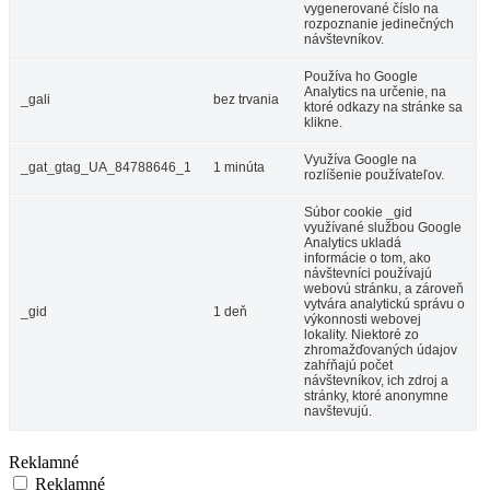
vygenerované číslo na
rozpoznanie jedinečných
návštevníkov.
Používa ho Google
Analytics na určenie, na
_gali
bez trvania
ktoré odkazy na stránke sa
klikne.
Využíva Google na
_gat_gtag_UA_84788646_1
1 minúta
rozlíšenie používateľov.
Súbor cookie _gid
využívané službou Google
Analytics ukladá
informácie o tom, ako
návštevníci používajú
webovú stránku, a zároveň
vytvára analytickú správu o
_gid
1 deň
výkonnosti webovej
lokality. Niektoré zo
zhromažďovaných údajov
zahŕňajú počet
návštevníkov, ich zdroj a
stránky, ktoré anonymne
navštevujú.
Reklamné
Reklamné