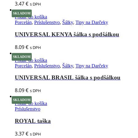
3.47
€
s DPH
SKLADOM
Pridať do košíka
Porcelán
,
Príslušenstvo
,
Šálky
,
Tipy na Darčeky
UNIVERSAL KENYA šálka s podšálkou
8.09
€
s DPH
SKLADOM
Pridať do košíka
Porcelán
,
Príslušenstvo
,
Šálky
,
Tipy na Darčeky
UNIVERSAL BRASIL šálka s podšálkou
8.09
€
s DPH
SKLADOM
Pridať do košíka
Príslušenstvo
ROYAL taška
3.37
€
s DPH