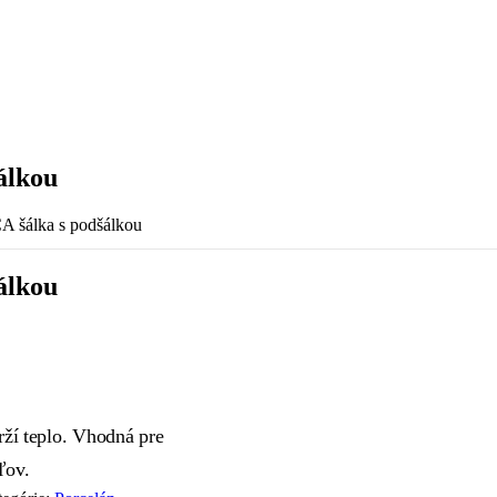
álkou
álka s podšálkou
álkou
rží teplo. Vhodná pre
ľov.