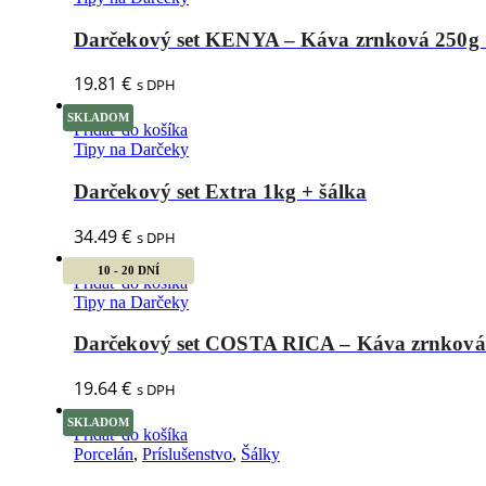
Darčekový set KENYA – Káva zrnková 250g 
19.81
€
s DPH
SKLADOM
Pridať do košíka
Tipy na Darčeky
Darčekový set Extra 1kg + šálka
34.49
€
s DPH
10 - 20 DNÍ
Pridať do košíka
Tipy na Darčeky
Darčekový set COSTA RICA – Káva zrnková 
19.64
€
s DPH
SKLADOM
Pridať do košíka
Porcelán
,
Príslušenstvo
,
Šálky