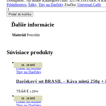
Dostupnosť:
Na sklade
Katalógové číslo:
52170COSTARICA
Kat
Príslušenstvo
,
Šálky
,
Tipy na Darčeky
Značka:
Universal Caffe
Pridať do košíka
Ďalšie informácie
Materiál
Porcelán
Súvisiace produkty
10 - 20 DNÍ
Pridať do košíka
Tipy na Darčeky
Darčekový set BRASIL – Káva mletá 250g + 
19.64
€
s DPH
10 - 20 DNÍ
Pridať do košíka
Tipy na Darčeky