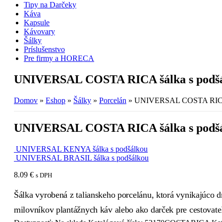
Tipy na Darčeky
Káva
Kapsule
Kávovary
Šálky
Príslušenstvo
Pre firmy a HORECA
UNIVERSAL COSTA RICA šálka s podš
Domov
»
Eshop
»
Šálky
»
Porcelán
»
UNIVERSAL COSTA RICA š
UNIVERSAL COSTA RICA šálka s podš
UNIVERSAL KENYA šálka s podšálkou
UNIVERSAL BRASIL šálka s podšálkou
8.09
€
s DPH
Šálka vyrobená z talianskeho porcelánu, ktorá vynikajúco d
milovníkov plantážnych káv alebo ako darček pre cestovate