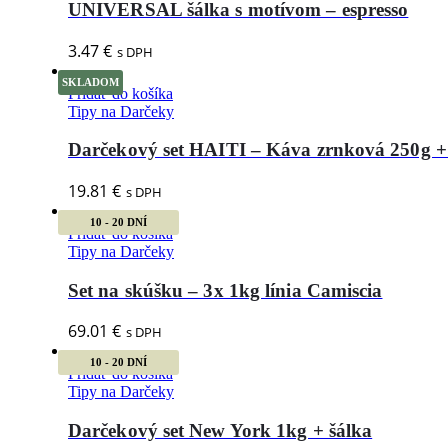
UNIVERSAL šálka s motívom – espresso
3.47
€
s DPH
SKLADOM
Pridať do košíka
Tipy na Darčeky
Darčekový set HAITI – Káva zrnková 250g +
19.81
€
s DPH
10 - 20 DNÍ
Pridať do košíka
Tipy na Darčeky
Set na skúšku – 3x 1kg línia Camiscia
69.01
€
s DPH
10 - 20 DNÍ
Pridať do košíka
Tipy na Darčeky
Darčekový set New York 1kg + šálka