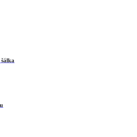
 šálka
ou