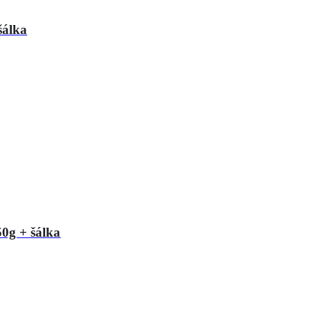
šálka
0g + šálka