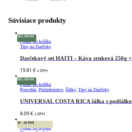
Súvisiace produkty
SKLADOM
Pridať do košíka
Tipy na Darčeky
Darčekový set HAITI – Káva zrnková 250g +
19.81
€
s DPH
SKLADOM
Pridať do košíka
Porcelán
,
Príslušenstvo
,
Šálky
,
Tipy na Darčeky
UNIVERSAL COSTA RICA šálka s podšálk
8.09
€
s DPH
10 - 20 DNÍ
Pridať do košíka