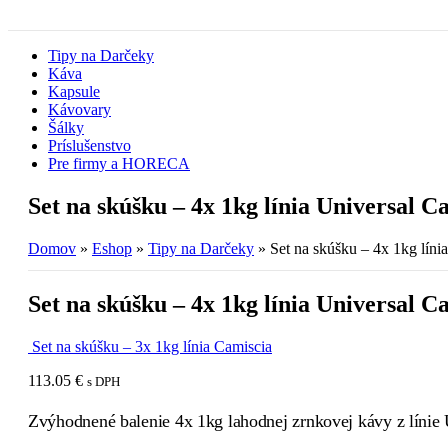
Tipy na Darčeky
Káva
Kapsule
Kávovary
Šálky
Príslušenstvo
Pre firmy a HORECA
Set na skúšku – 4x 1kg línia Universal Ca
Domov
»
Eshop
»
Tipy na Darčeky
»
Set na skúšku – 4x 1kg líni
Set na skúšku – 4x 1kg línia Universal Ca
Set na skúšku – 3x 1kg línia Camiscia
113.05
€
s DPH
Zvýhodnené balenie 4x 1kg lahodnej zrnkovej kávy z línie 