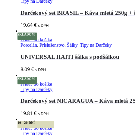
Tipy na Darčeky
Darčekový set BRASIL – Káva mletá 250g + 
19.64
€
s DPH
SKLADOM
Pridať do košíka
Porcelán
,
Príslušenstvo
,
Šálky
,
Tipy na Darčeky
UNIVERSAL HAITI šálka s podšálkou
8.09
€
s DPH
SKLADOM
Pridať do košíka
Tipy na Darčeky
Darčekový set NICARAGUA – Káva mletá 25
19.81
€
s DPH
10 - 20 DNÍ
Pridať do košíka
Tipy na Darčeky