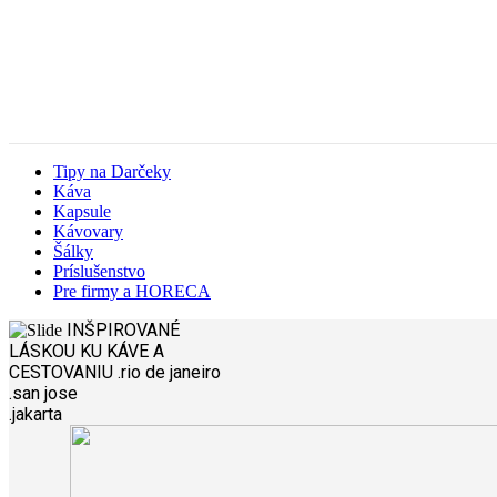
Tipy na Darčeky
Káva
Kapsule
Kávovary
Šálky
Príslušenstvo
Pre firmy a HORECA
INŠPIROVANÉ
LÁSKOU
KU KÁVE A
CESTOVANIU
.rio de janeiro
.san jose
.jakarta