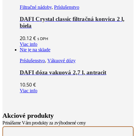
Filtračné nádoby
,
Príslušenstvo
DAFI Crystal classic filtračná konvica 2 l,
biela
20.12
€
s DPH
Viac info
Nie je na sklade
Príslušenstvo
,
Vákuové dózy
DAFI dóza vakuová 2,7 l, antracit
10.50
€
Viac info
Akciové produkty
Prinášame Vám produkty za zvýhodnené ceny