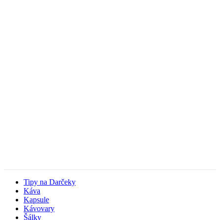
Tipy na Darčeky
Káva
Kapsule
Kávovary
Šálky