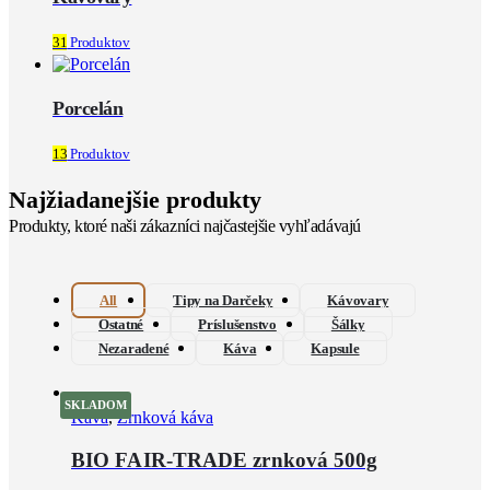
31
Produktov
Porcelán
13
Produktov
Najžiadanejšie produkty
Produkty, ktoré naši zákazníci najčastejšie vyhľadávajú
All
Tipy na Darčeky
Kávovary
Ostatné
Príslušenstvo
Šálky
Nezaradené
Káva
Kapsule
SKLADOM
Káva
,
Zrnková káva
BIO FAIR-TRADE zrnková 500g