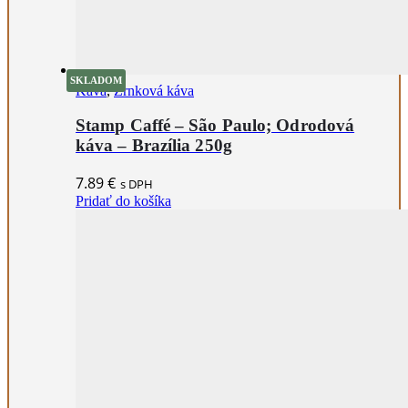
SKLADOM
Káva
,
Zrnková káva
Stamp Caffé – São Paulo; Odrodová
káva – Brazília 250g
7.89
€
s DPH
Pridať do košíka