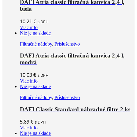
DAFI Atria classic filtračná kanvica 2,4 l,
biela
10.21
€
s DPH
Viac info
Nie je na sklade
Filtračné nádoby
,
Príslušenstvo
DAFI Atria classic filtračná kanvica 2,4 l,
modrá
10.03
€
s DPH
Viac info
Nie je na sklade
Filtračné nádoby
,
Príslušenstvo
DAFI Classic Standard náhradné filtre 2 ks
5.89
€
s DPH
Viac info
Nie je na sklade