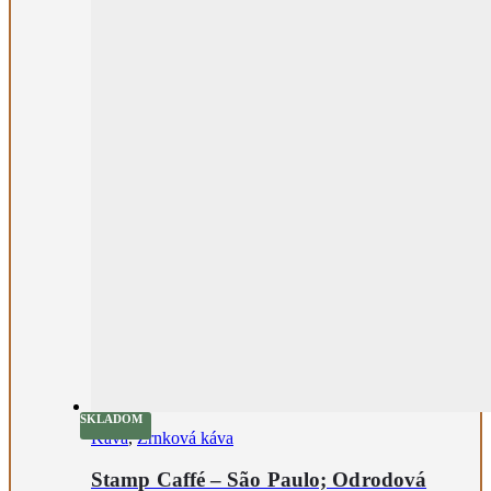
SKLADOM
Káva
,
Zrnková káva
Stamp Caffé – São Paulo; Odrodová