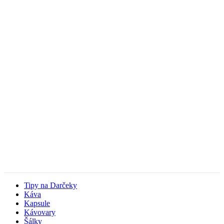
Tipy na Darčeky
Káva
Kapsule
Kávovary
Šálky