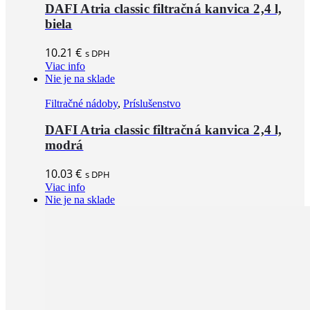
DAFI Atria classic filtračná kanvica 2,4 l,
biela
10.21
€
s DPH
Viac info
Nie je na sklade
Filtračné nádoby
,
Príslušenstvo
DAFI Atria classic filtračná kanvica 2,4 l,
modrá
10.03
€
s DPH
Viac info
Nie je na sklade