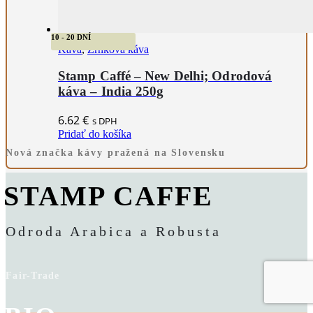
10 - 20 DNÍ
Káva
,
Zrnková káva
Stamp Caffé – New Delhi; Odrodová
káva – India 250g
6.62
€
s DPH
Pridať do košíka
Nová značka kávy pražená na Slovensku
STAMP CAFFE
Odroda Arabica a Robusta
Fair-Trade