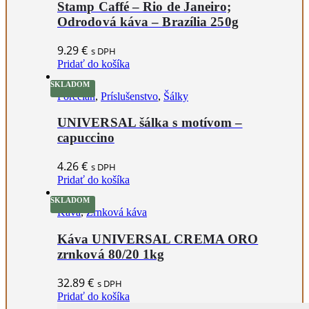
Stamp Caffé – Rio de Janeiro;
Odrodová káva – Brazília 250g
9.29
€
s DPH
Pridať do košíka
SKLADOM
Porcelán
,
Príslušenstvo
,
Šálky
UNIVERSAL šálka s motívom –
capuccino
4.26
€
s DPH
Pridať do košíka
SKLADOM
Káva
,
Zrnková káva
Káva UNIVERSAL CREMA ORO
zrnková 80/20 1kg
32.89
€
s DPH
Pridať do košíka