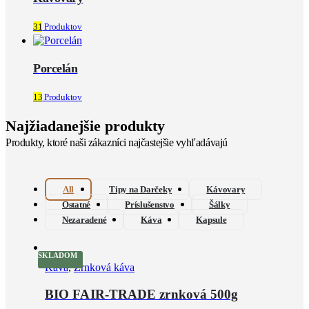
31
Produktov
Porcelán
13
Produktov
Najžiadanejšie produkty
Produkty, ktoré naši zákazníci najčastejšie vyhľadávajú
All
Tipy na Darčeky
Kávovary
Ostatné
Príslušenstvo
Šálky
Nezaradené
Káva
Kapsule
SKLADOM
Káva
,
Zrnková káva
BIO FAIR-TRADE zrnková 500g