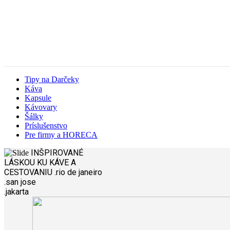
Tipy na Darčeky
Káva
Kapsule
Kávovary
Šálky
Príslušenstvo
Pre firmy a HORECA
INŠPIROVANÉ
LÁSKOU
KU KÁVE A
CESTOVANIU
.rio de janeiro
.san jose
.jakarta