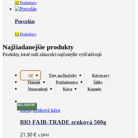
31
Produktov
Porcelán
13
Produktov
Najžiadanejšie produkty
Produkty, ktoré naši zákazníci najčastejšie vyhľadávajú
All
Tipy na Darčeky
Kávovary
Ostatné
Príslušenstvo
Šálky
Nezaradené
Káva
Kapsule
SKLADOM
Káva
,
Zrnková káva
BIO FAIR-TRADE zrnková 500g
21.30
€
s DPH