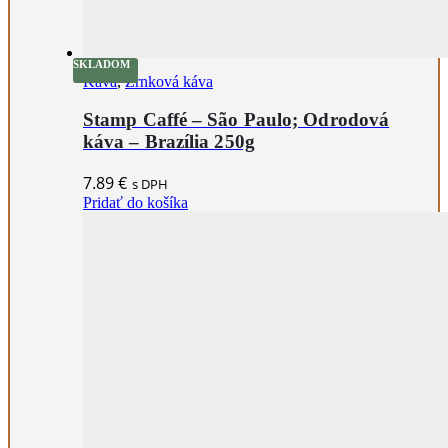
SKLADOM
Káva
,
Zrnková káva
Stamp Caffé – São Paulo; Odrodová
káva – Brazília 250g
7.89
€
s DPH
Pridať do košíka