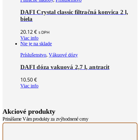
DAFI Crystal classic filtračná konvica 2 l,
biela
20.12
€
s DPH
Viac info
Nie je na sklade
Príslušenstvo
,
Vákuové dózy
DAFI dóza vakuová 2,7 l, antracit
10.50
€
Viac info
Akciové produkty
Prinášame Vám produkty za zvýhodnené ceny