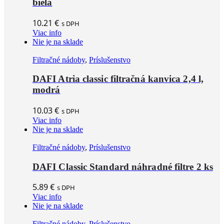
biela
10.21
€
s DPH
Viac info
Nie je na sklade
Filtračné nádoby
,
Príslušenstvo
DAFI Atria classic filtračná kanvica 2,4 l,
modrá
10.03
€
s DPH
Viac info
Nie je na sklade
Filtračné nádoby
,
Príslušenstvo
DAFI Classic Standard náhradné filtre 2 ks
5.89
€
s DPH
Viac info
Nie je na sklade
Filtračné nádoby
,
Príslušenstvo