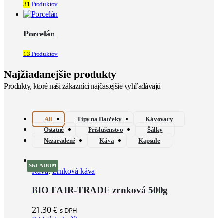
31
Produktov
Porcelán
13
Produktov
Najžiadanejšie produkty
Produkty, ktoré naši zákazníci najčastejšie vyhľadávajú
All
Tipy na Darčeky
Kávovary
Ostatné
Príslušenstvo
Šálky
Nezaradené
Káva
Kapsule
SKLADOM
Káva
,
Zrnková káva
BIO FAIR-TRADE zrnková 500g
21.30
€
s DPH