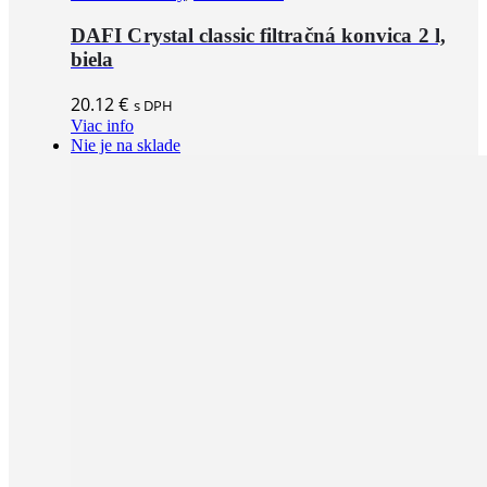
DAFI Crystal classic filtračná konvica 2 l,
biela
20.12
€
s DPH
Viac info
Nie je na sklade