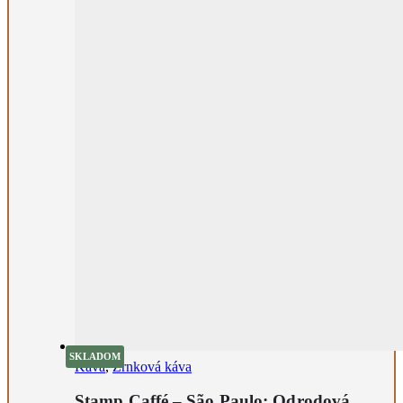
SKLADOM
Káva
,
Zrnková káva
Stamp Caffé – São Paulo; Odrodová